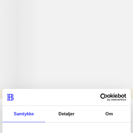
Læsetid: min.
lorem ipsum dolor sit amet ...
Samtykke
Detaljer
Om
Nyhed
lorem ipsum dolor sit amet ...