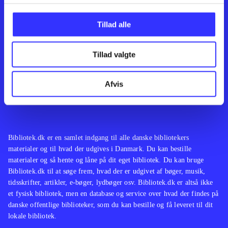
Kontakt os
Afdelinger
Om Bibliotek.dk
Bøger
Tillad alle
Hjælp og vejledning
Artikler
Kontakt os
Film
Privatlivspolitik
Musik
Tillad valgte
Leverandører
Spil
Feedback
English
Noder
Afvis
Tilgængelighedserklæring
Bibliotek.dk er en samlet indgang til alle danske bibliotekers
materialer og til hvad der udgives i Danmark. Du kan bestille
materialer og så hente og låne på dit eget bibliotek. Du kan bruge
Bibliotek.dk til at søge frem, hvad der er udgivet af bøger, musik,
tidsskrifter, artikler, e-bøger, lydbøger osv. Bibliotek.dk er altså ikke
et fysisk bibliotek, men en database og service over hvad der findes på
danske offentlige biblioteker, som du kan bestille og få leveret til dit
lokale bibliotek.