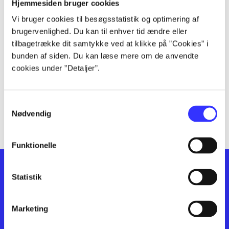
lorem ipsum dolor sit amet ...
Hjemmesiden bruger cookies
lorem ipsum dolor sit amet ...
Vi bruger cookies til besøgsstatistik og optimering af
lorem ipsum dolor sit amet ...
brugervenlighed. Du kan til enhver tid ændre eller
lorem ipsum dolor sit amet ...
tilbagetrække dit samtykke ved at klikke på ”Cookies” i
bunden af siden. Du kan læse mere om de anvendte
lorem ipsum dolor sit amet ...
cookies under ”Detaljer”.
lorem ipsum dolor sit amet ...
lorem ipsum dolor sit amet ...
lorem ipsum dolor sit amet ...
Samtykkevalg
lorem ipsum dolor sit amet ...
Nødvendig
Funktionelle
Statistik
Marketing