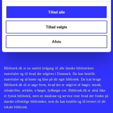
Kontakt os
Afdelinger
Om Bibliotek.dk
Bøger
Tillad alle
Hjælp og vejledning
Artikler
Kontakt os
Film
Privatlivspolitik
Musik
Tillad valgte
Leverandører
Spil
Feedback
English
Noder
Afvis
Tilgængelighedserklæring
Bibliotek.dk er en samlet indgang til alle danske bibliotekers
materialer og til hvad der udgives i Danmark. Du kan bestille
materialer og så hente og låne på dit eget bibliotek. Du kan bruge
Bibliotek.dk til at søge frem, hvad der er udgivet af bøger, musik,
tidsskrifter, artikler, e-bøger, lydbøger osv. Bibliotek.dk er altså ikke
et fysisk bibliotek, men en database og service over hvad der findes på
danske offentlige biblioteker, som du kan bestille og få leveret til dit
lokale bibliotek.