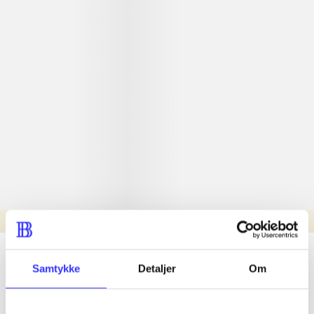
Læsetid: min.
lorem ipsum dolor sit amet ...
Samtykke
Detaljer
Om
Nyhed
lorem ipsum dolor sit amet ...