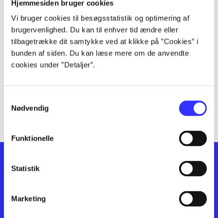
lorem ipsum dolor sit amet ...
Hjemmesiden bruger cookies
lorem ipsum dolor sit amet ...
Vi bruger cookies til besøgsstatistik og optimering af
lorem ipsum dolor sit amet ...
brugervenlighed. Du kan til enhver tid ændre eller
lorem ipsum dolor sit amet ...
tilbagetrække dit samtykke ved at klikke på ”Cookies” i
bunden af siden. Du kan læse mere om de anvendte
lorem ipsum dolor sit amet ...
cookies under ”Detaljer”.
lorem ipsum dolor sit amet ...
lorem ipsum dolor sit amet ...
lorem ipsum dolor sit amet ...
Samtykkevalg
lorem ipsum dolor sit amet ...
Nødvendig
Funktionelle
Statistik
Marketing