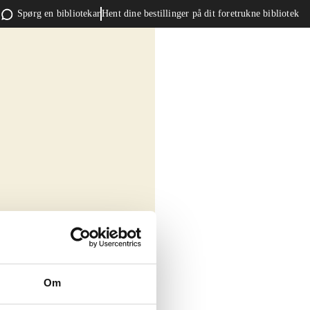
Spørg en bibliotekar
Hent dine bestillinger på dit foretrukne bibliotek
Om