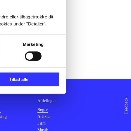
dre eller tilbagetrække dit
okies under ”Detaljer”.
Marketing
Tillad alle
Feedback
Afdelinger
k
Bøger
ning
Artikler
Film
Musik