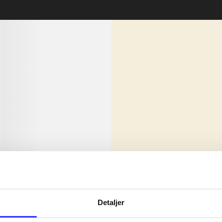
lorem ipsum dolor sit amet ...
Nyhed
olor sit amet ...
Detaljer
olor sit amet ...