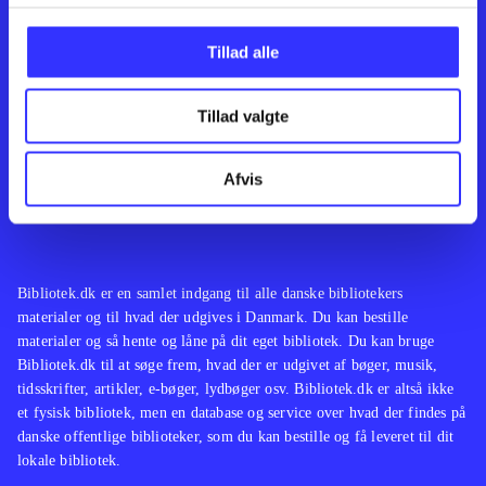
Kontakt os
Afdelinger
Om Bibliotek.dk
Bøger
Tillad alle
Hjælp og vejledning
Artikler
Kontakt os
Film
Privatlivspolitik
Musik
Tillad valgte
Leverandører
Spil
Feedback
English
Noder
Afvis
Tilgængelighedserklæring
Bibliotek.dk er en samlet indgang til alle danske bibliotekers
materialer og til hvad der udgives i Danmark. Du kan bestille
materialer og så hente og låne på dit eget bibliotek. Du kan bruge
Bibliotek.dk til at søge frem, hvad der er udgivet af bøger, musik,
tidsskrifter, artikler, e-bøger, lydbøger osv. Bibliotek.dk er altså ikke
et fysisk bibliotek, men en database og service over hvad der findes på
danske offentlige biblioteker, som du kan bestille og få leveret til dit
lokale bibliotek.