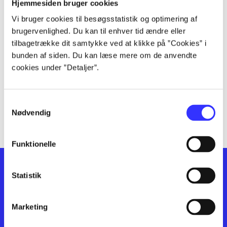
lorem ipsum dolor sit amet ...
Hjemmesiden bruger cookies
lorem ipsum dolor sit amet ...
Vi bruger cookies til besøgsstatistik og optimering af
lorem ipsum dolor sit amet ...
brugervenlighed. Du kan til enhver tid ændre eller
lorem ipsum dolor sit amet ...
tilbagetrække dit samtykke ved at klikke på ”Cookies” i
bunden af siden. Du kan læse mere om de anvendte
lorem ipsum dolor sit amet ...
cookies under ”Detaljer”.
lorem ipsum dolor sit amet ...
lorem ipsum dolor sit amet ...
lorem ipsum dolor sit amet ...
Samtykkevalg
lorem ipsum dolor sit amet ...
Nødvendig
Funktionelle
Statistik
Marketing