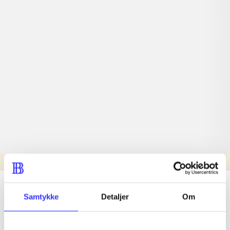
Læsetid: min.
lorem ipsum dolor sit amet ...
Samtykke
Detaljer
Om
Nyhed
lorem ipsum dolor sit amet ...