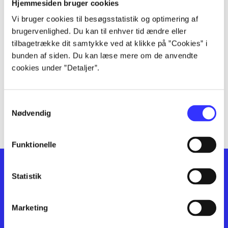
lorem ipsum dolor sit amet ...
Hjemmesiden bruger cookies
lorem ipsum dolor sit amet ...
Vi bruger cookies til besøgsstatistik og optimering af
lorem ipsum dolor sit amet ...
brugervenlighed. Du kan til enhver tid ændre eller
lorem ipsum dolor sit amet ...
tilbagetrække dit samtykke ved at klikke på ”Cookies” i
bunden af siden. Du kan læse mere om de anvendte
lorem ipsum dolor sit amet ...
cookies under ”Detaljer”.
lorem ipsum dolor sit amet ...
lorem ipsum dolor sit amet ...
lorem ipsum dolor sit amet ...
Samtykkevalg
lorem ipsum dolor sit amet ...
Nødvendig
Funktionelle
Statistik
Marketing