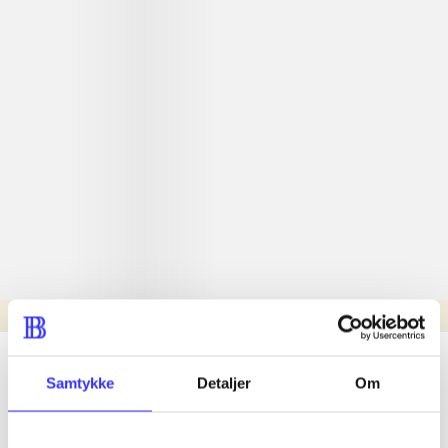
Læsetid: min.
lorem ipsum dolor sit amet ...
Samtykke
Detaljer
Om
Nyhed
lorem ipsum dolor sit amet ...