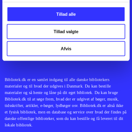
Kontakt os
Afdelinger
Om Bibliotek.dk
Bøger
Tillad alle
Hjælp og vejledning
Artikler
Kontakt os
Film
Privatlivspolitik
Musik
Tillad valgte
Leverandører
Spil
Feedback
English
Noder
Afvis
Tilgængelighedserklæring
Bibliotek.dk er en samlet indgang til alle danske bibliotekers
materialer og til hvad der udgives i Danmark. Du kan bestille
materialer og så hente og låne på dit eget bibliotek. Du kan bruge
Bibliotek.dk til at søge frem, hvad der er udgivet af bøger, musik,
tidsskrifter, artikler, e-bøger, lydbøger osv. Bibliotek.dk er altså ikke
et fysisk bibliotek, men en database og service over hvad der findes på
danske offentlige biblioteker, som du kan bestille og få leveret til dit
lokale bibliotek.