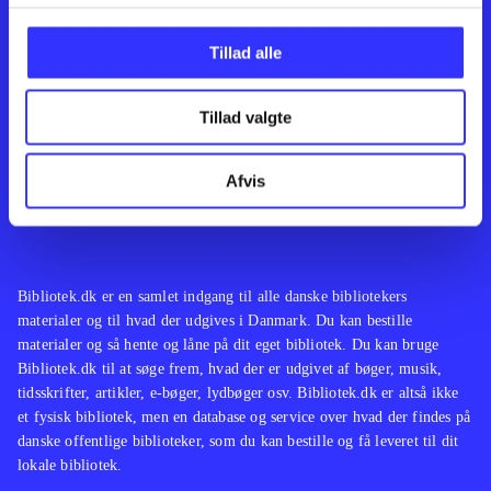
Kontakt os
Afdelinger
Om Bibliotek.dk
Bøger
Tillad alle
Hjælp og vejledning
Artikler
Kontakt os
Film
Privatlivspolitik
Musik
Tillad valgte
Leverandører
Spil
Feedback
English
Noder
Afvis
Tilgængelighedserklæring
Bibliotek.dk er en samlet indgang til alle danske bibliotekers
materialer og til hvad der udgives i Danmark. Du kan bestille
materialer og så hente og låne på dit eget bibliotek. Du kan bruge
Bibliotek.dk til at søge frem, hvad der er udgivet af bøger, musik,
tidsskrifter, artikler, e-bøger, lydbøger osv. Bibliotek.dk er altså ikke
et fysisk bibliotek, men en database og service over hvad der findes på
danske offentlige biblioteker, som du kan bestille og få leveret til dit
lokale bibliotek.