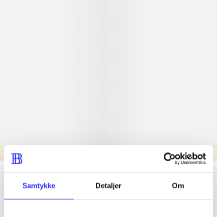
Læsetid: min.
lorem ipsum dolor sit amet ...
Samtykke
Detaljer
Om
Nyhed
lorem ipsum dolor sit amet ...