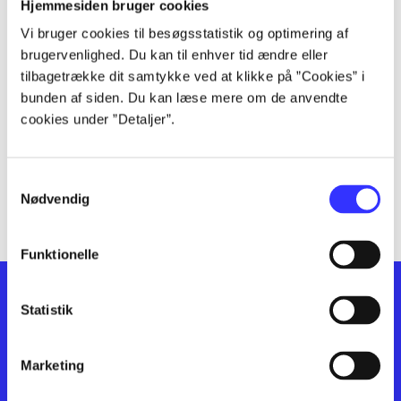
lorem ipsum dolor sit amet ...
Hjemmesiden bruger cookies
lorem ipsum dolor sit amet ...
Vi bruger cookies til besøgsstatistik og optimering af
lorem ipsum dolor sit amet ...
brugervenlighed. Du kan til enhver tid ændre eller
lorem ipsum dolor sit amet ...
tilbagetrække dit samtykke ved at klikke på ”Cookies” i
bunden af siden. Du kan læse mere om de anvendte
lorem ipsum dolor sit amet ...
cookies under ”Detaljer”.
lorem ipsum dolor sit amet ...
lorem ipsum dolor sit amet ...
lorem ipsum dolor sit amet ...
Samtykkevalg
lorem ipsum dolor sit amet ...
Nødvendig
Funktionelle
Statistik
Marketing