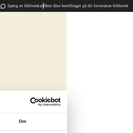
Spørg en bibliotekar
Hent dine bestillinger på dit foretrukne bibliotek
Om