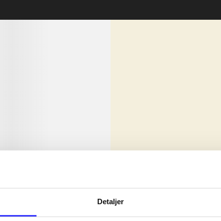
lorem ipsum dolor sit amet ...
Nyhed
olor sit amet ...
Detaljer
olor sit amet ...