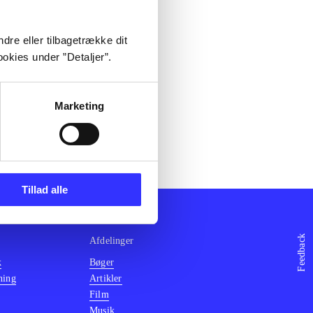
dre eller tilbagetrække dit
okies under ”Detaljer”.
Marketing
Tillad alle
Feedback
Afdelinger
k
Bøger
ning
Artikler
Film
Musik