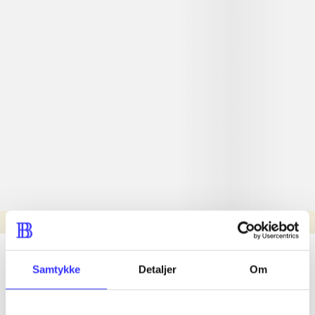
Læsetid: min.
lorem ipsum dolor sit amet ...
Samtykke
Detaljer
Om
Nyhed
lorem ipsum dolor sit amet ...