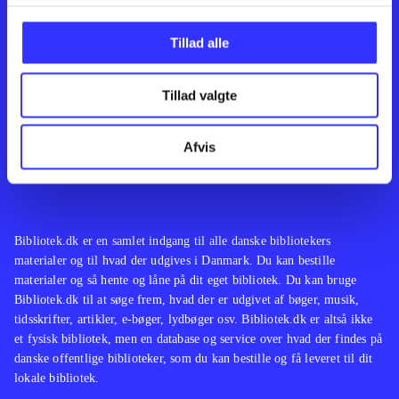
Kontakt os
Afdelinger
Om Bibliotek.dk
Bøger
Tillad alle
Hjælp og vejledning
Artikler
Kontakt os
Film
Privatlivspolitik
Musik
Tillad valgte
Leverandører
Spil
Feedback
English
Noder
Afvis
Tilgængelighedserklæring
Bibliotek.dk er en samlet indgang til alle danske bibliotekers
materialer og til hvad der udgives i Danmark. Du kan bestille
materialer og så hente og låne på dit eget bibliotek. Du kan bruge
Bibliotek.dk til at søge frem, hvad der er udgivet af bøger, musik,
tidsskrifter, artikler, e-bøger, lydbøger osv. Bibliotek.dk er altså ikke
et fysisk bibliotek, men en database og service over hvad der findes på
danske offentlige biblioteker, som du kan bestille og få leveret til dit
lokale bibliotek.