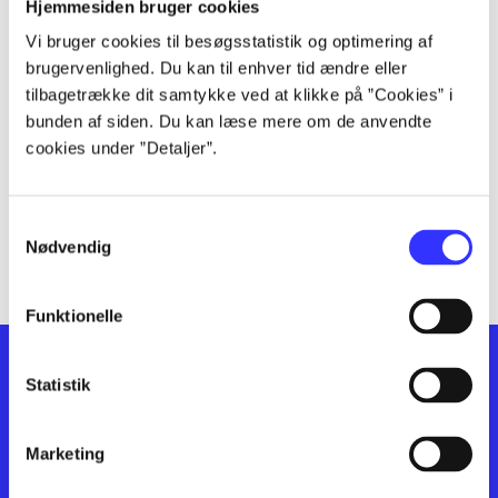
lorem ipsum dolor sit amet ...
Hjemmesiden bruger cookies
lorem ipsum dolor sit amet ...
Vi bruger cookies til besøgsstatistik og optimering af
lorem ipsum dolor sit amet ...
brugervenlighed. Du kan til enhver tid ændre eller
lorem ipsum dolor sit amet ...
tilbagetrække dit samtykke ved at klikke på ”Cookies” i
bunden af siden. Du kan læse mere om de anvendte
lorem ipsum dolor sit amet ...
cookies under ”Detaljer”.
lorem ipsum dolor sit amet ...
lorem ipsum dolor sit amet ...
lorem ipsum dolor sit amet ...
Samtykkevalg
lorem ipsum dolor sit amet ...
Nødvendig
Funktionelle
Statistik
Marketing