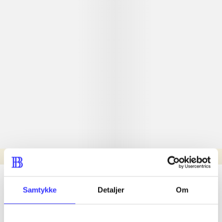
Læsetid: min.
lorem ipsum dolor sit amet ...
Samtykke
Detaljer
Om
Nyhed
lorem ipsum dolor sit amet ...