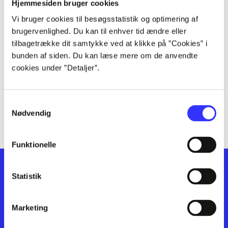
lorem ipsum dolor sit amet ...
Hjemmesiden bruger cookies
lorem ipsum dolor sit amet ...
Vi bruger cookies til besøgsstatistik og optimering af
lorem ipsum dolor sit amet ...
brugervenlighed. Du kan til enhver tid ændre eller
lorem ipsum dolor sit amet ...
tilbagetrække dit samtykke ved at klikke på ”Cookies” i
bunden af siden. Du kan læse mere om de anvendte
lorem ipsum dolor sit amet ...
cookies under ”Detaljer”.
lorem ipsum dolor sit amet ...
lorem ipsum dolor sit amet ...
lorem ipsum dolor sit amet ...
Samtykkevalg
lorem ipsum dolor sit amet ...
Nødvendig
Funktionelle
Statistik
Marketing