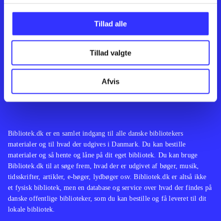
Kontakt os
Afdelinger
Om Bibliotek.dk
Bøger
Tillad alle
Hjælp og vejledning
Artikler
Kontakt os
Film
Privatlivspolitik
Musik
Tillad valgte
Leverandører
Spil
Feedback
English
Noder
Afvis
Tilgængelighedserklæring
Bibliotek.dk er en samlet indgang til alle danske bibliotekers
materialer og til hvad der udgives i Danmark. Du kan bestille
materialer og så hente og låne på dit eget bibliotek. Du kan bruge
Bibliotek.dk til at søge frem, hvad der er udgivet af bøger, musik,
tidsskrifter, artikler, e-bøger, lydbøger osv. Bibliotek.dk er altså ikke
et fysisk bibliotek, men en database og service over hvad der findes på
danske offentlige biblioteker, som du kan bestille og få leveret til dit
lokale bibliotek.