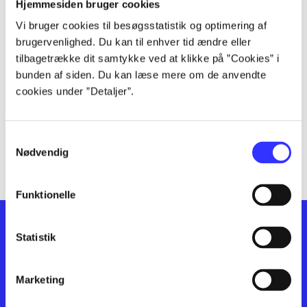
lorem ipsum dolor sit amet ...
Hjemmesiden bruger cookies
lorem ipsum dolor sit amet ...
Vi bruger cookies til besøgsstatistik og optimering af
lorem ipsum dolor sit amet ...
brugervenlighed. Du kan til enhver tid ændre eller
lorem ipsum dolor sit amet ...
tilbagetrække dit samtykke ved at klikke på ”Cookies” i
bunden af siden. Du kan læse mere om de anvendte
lorem ipsum dolor sit amet ...
cookies under ”Detaljer”.
lorem ipsum dolor sit amet ...
lorem ipsum dolor sit amet ...
lorem ipsum dolor sit amet ...
Samtykkevalg
lorem ipsum dolor sit amet ...
Nødvendig
Funktionelle
Statistik
Marketing