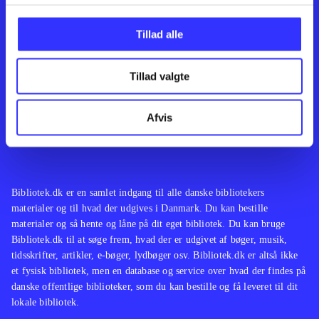
Kontakt os
Afdelinger
Om Bibliotek.dk
Bøger
Tillad alle
Hjælp og vejledning
Artikler
Kontakt os
Film
Privatlivspolitik
Musik
Tillad valgte
Leverandører
Spil
Feedback
English
Noder
Afvis
Tilgængelighedserklæring
Bibliotek.dk er en samlet indgang til alle danske bibliotekers
materialer og til hvad der udgives i Danmark. Du kan bestille
materialer og så hente og låne på dit eget bibliotek. Du kan bruge
Bibliotek.dk til at søge frem, hvad der er udgivet af bøger, musik,
tidsskrifter, artikler, e-bøger, lydbøger osv. Bibliotek.dk er altså ikke
et fysisk bibliotek, men en database og service over hvad der findes på
danske offentlige biblioteker, som du kan bestille og få leveret til dit
lokale bibliotek.