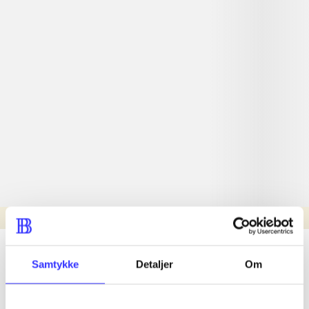
Læsetid: min.
lorem ipsum dolor sit amet ...
Samtykke
Detaljer
Om
Nyhed
lorem ipsum dolor sit amet ...