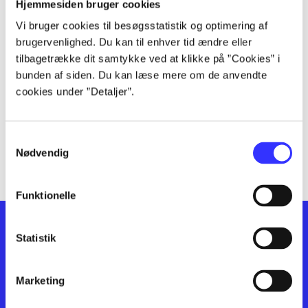
lorem ipsum dolor sit amet ...
Hjemmesiden bruger cookies
lorem ipsum dolor sit amet ...
Vi bruger cookies til besøgsstatistik og optimering af
lorem ipsum dolor sit amet ...
brugervenlighed. Du kan til enhver tid ændre eller
lorem ipsum dolor sit amet ...
tilbagetrække dit samtykke ved at klikke på ”Cookies” i
lorem ipsum dolor sit amet ...
bunden af siden. Du kan læse mere om de anvendte
cookies under ”Detaljer”.
lorem ipsum dolor sit amet ...
lorem ipsum dolor sit amet ...
lorem ipsum dolor sit amet ...
Samtykkevalg
lorem ipsum dolor sit amet ...
Nødvendig
Funktionelle
Statistik
Marketing