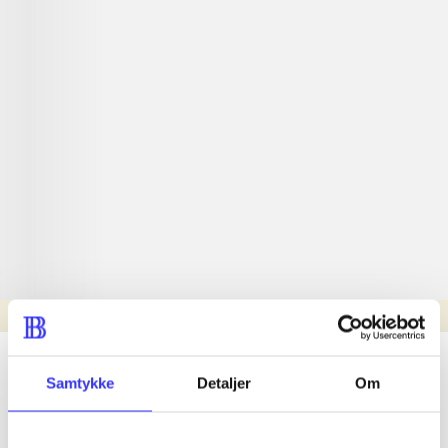
Læsetid: min.
lorem ipsum dolor sit amet ...
Samtykke
Detaljer
Om
Nyhed
lorem ipsum dolor sit amet ...