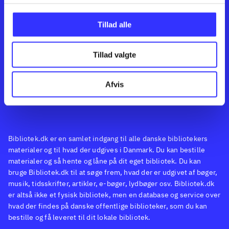
Kontakt os
Afdelinger
Om Bibliotek.dk
Bøger
Tillad alle
Hjælp og vejledning
Artikler
Kontakt os
Film
Privatlivspolitik
Musik
Tillad valgte
Feedback
Leverandører
Spil
English
Noder
Afvis
Tilgængelighedserklæring
Bibliotek.dk er en samlet indgang til alle danske bibliotekers
materialer og til hvad der udgives i Danmark. Du kan bestille
materialer og så hente og låne på dit eget bibliotek. Du kan
bruge Bibliotek.dk til at søge frem, hvad der er udgivet af bøger,
musik, tidsskrifter, artikler, e-bøger, lydbøger osv. Bibliotek.dk
er altså ikke et fysisk bibliotek, men en database og service over
hvad der findes på danske offentlige biblioteker, som du kan
bestille og få leveret til dit lokale bibliotek.