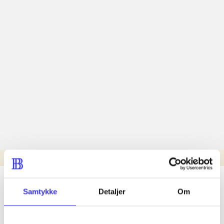
Læsetid: min.
lorem ipsum dolor sit amet ...
Samtykke
Detaljer
Om
Nyhed
lorem ipsum dolor sit amet ...