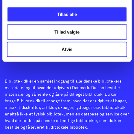
Kontakt os
Afdelinger
Om Bibliotek.dk
Bøger
Tillad alle
Hjælp og vejledning
Artikler
Kontakt os
Film
Privatlivspolitik
Musik
Tillad valgte
Feedback
Leverandører
Spil
English
Noder
Afvis
Tilgængelighedserklæring
Bibliotek.dk er en samlet indgang til alle danske bibliotekers
materialer og til hvad der udgives i Danmark. Du kan bestille
materialer og så hente og låne på dit eget bibliotek. Du kan
bruge Bibliotek.dk til at søge frem, hvad der er udgivet af bøger,
musik, tidsskrifter, artikler, e-bøger, lydbøger osv. Bibliotek.dk
er altså ikke et fysisk bibliotek, men en database og service over
hvad der findes på danske offentlige biblioteker, som du kan
bestille og få leveret til dit lokale bibliotek.