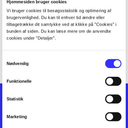
lorem ipsum dolor sit amet ...
Hjemmesiden bruger cookies
lorem ipsum dolor sit amet ...
Vi bruger cookies til besøgsstatistik og optimering af
lorem ipsum dolor sit amet ...
brugervenlighed. Du kan til enhver tid ændre eller
lorem ipsum dolor sit amet ...
tilbagetrække dit samtykke ved at klikke på ”Cookies” i
lorem ipsum dolor sit amet ...
bunden af siden. Du kan læse mere om de anvendte
cookies under ”Detaljer”.
lorem ipsum dolor sit amet ...
lorem ipsum dolor sit amet ...
lorem ipsum dolor sit amet ...
Samtykkevalg
lorem ipsum dolor sit amet ...
Nødvendig
Funktionelle
Statistik
Marketing