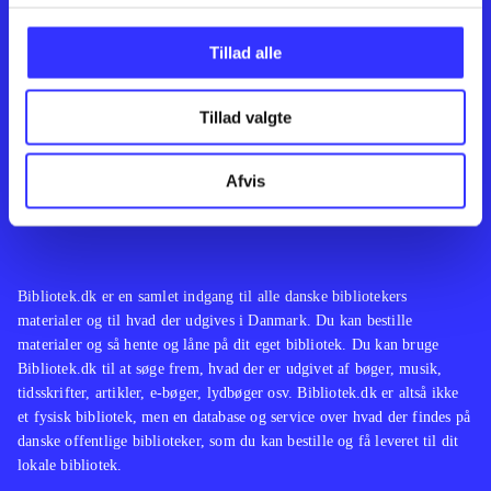
Kontakt os
Afdelinger
Om Bibliotek.dk
Bøger
Tillad alle
Hjælp og vejledning
Artikler
Kontakt os
Film
Privatlivspolitik
Musik
Tillad valgte
Leverandører
Spil
Feedback
English
Noder
Afvis
Tilgængelighedserklæring
Bibliotek.dk er en samlet indgang til alle danske bibliotekers
materialer og til hvad der udgives i Danmark. Du kan bestille
materialer og så hente og låne på dit eget bibliotek. Du kan bruge
Bibliotek.dk til at søge frem, hvad der er udgivet af bøger, musik,
tidsskrifter, artikler, e-bøger, lydbøger osv. Bibliotek.dk er altså ikke
et fysisk bibliotek, men en database og service over hvad der findes på
danske offentlige biblioteker, som du kan bestille og få leveret til dit
lokale bibliotek.