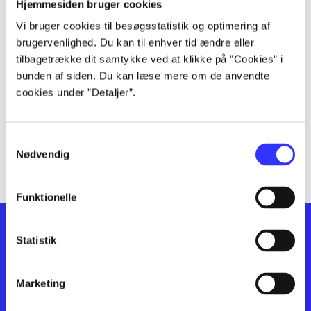
lorem ipsum dolor sit amet ...
Hjemmesiden bruger cookies
lorem ipsum dolor sit amet ...
Vi bruger cookies til besøgsstatistik og optimering af
lorem ipsum dolor sit amet ...
brugervenlighed. Du kan til enhver tid ændre eller
lorem ipsum dolor sit amet ...
tilbagetrække dit samtykke ved at klikke på ”Cookies” i
bunden af siden. Du kan læse mere om de anvendte
lorem ipsum dolor sit amet ...
cookies under ”Detaljer”.
lorem ipsum dolor sit amet ...
lorem ipsum dolor sit amet ...
lorem ipsum dolor sit amet ...
Samtykkevalg
lorem ipsum dolor sit amet ...
Nødvendig
Funktionelle
Statistik
Marketing