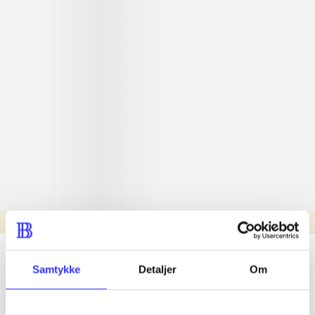
Læsetid: min.
lorem ipsum dolor sit amet ...
Samtykke
Detaljer
Om
Nyhed
lorem ipsum dolor sit amet ...