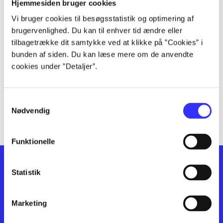
lorem ipsum dolor sit amet ...
Hjemmesiden bruger cookies
lorem ipsum dolor sit amet ...
Vi bruger cookies til besøgsstatistik og optimering af
lorem ipsum dolor sit amet ...
brugervenlighed. Du kan til enhver tid ændre eller
lorem ipsum dolor sit amet ...
tilbagetrække dit samtykke ved at klikke på ”Cookies” i
bunden af siden. Du kan læse mere om de anvendte
lorem ipsum dolor sit amet ...
cookies under ”Detaljer”.
lorem ipsum dolor sit amet ...
lorem ipsum dolor sit amet ...
lorem ipsum dolor sit amet ...
Samtykkevalg
lorem ipsum dolor sit amet ...
Nødvendig
Funktionelle
Statistik
Marketing