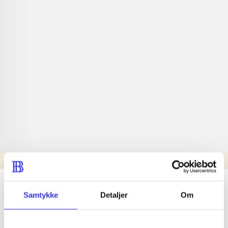
Læsetid: min.
lorem ipsum dolor sit amet ...
Samtykke
Detaljer
Om
Nyhed
lorem ipsum dolor sit amet ...