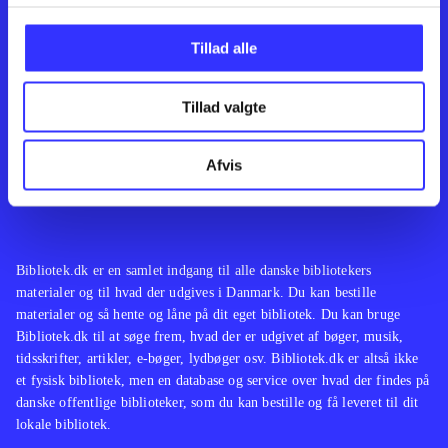
Kontakt os
Afdelinger
Om Bibliotek.dk
Bøger
Tillad alle
Hjælp og vejledning
Artikler
Kontakt os
Film
Privatlivspolitik
Musik
Tillad valgte
Leverandører
Spil
Feedback
English
Noder
Afvis
Tilgængelighedserklæring
Bibliotek.dk er en samlet indgang til alle danske bibliotekers
materialer og til hvad der udgives i Danmark. Du kan bestille
materialer og så hente og låne på dit eget bibliotek. Du kan bruge
Bibliotek.dk til at søge frem, hvad der er udgivet af bøger, musik,
tidsskrifter, artikler, e-bøger, lydbøger osv. Bibliotek.dk er altså ikke
et fysisk bibliotek, men en database og service over hvad der findes på
danske offentlige biblioteker, som du kan bestille og få leveret til dit
lokale bibliotek.