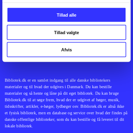
Kontakt os
Afdelinger
Om Bibliotek.dk
Bøger
Tillad alle
Hjælp og vejledning
Artikler
Kontakt os
Film
Privatlivspolitik
Musik
Tillad valgte
Leverandører
Spil
Feedback
English
Noder
Afvis
Tilgængelighedserklæring
Bibliotek.dk er en samlet indgang til alle danske bibliotekers
materialer og til hvad der udgives i Danmark. Du kan bestille
materialer og så hente og låne på dit eget bibliotek. Du kan bruge
Bibliotek.dk til at søge frem, hvad der er udgivet af bøger, musik,
tidsskrifter, artikler, e-bøger, lydbøger osv. Bibliotek.dk er altså ikke
et fysisk bibliotek, men en database og service over hvad der findes på
danske offentlige biblioteker, som du kan bestille og få leveret til dit
lokale bibliotek.