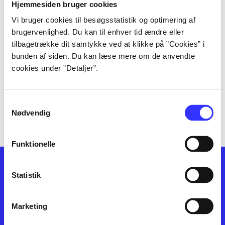
lorem ipsum dolor sit amet ...
Hjemmesiden bruger cookies
lorem ipsum dolor sit amet ...
Vi bruger cookies til besøgsstatistik og optimering af
lorem ipsum dolor sit amet ...
brugervenlighed. Du kan til enhver tid ændre eller
lorem ipsum dolor sit amet ...
tilbagetrække dit samtykke ved at klikke på ”Cookies” i
lorem ipsum dolor sit amet ...
bunden af siden. Du kan læse mere om de anvendte
cookies under ”Detaljer”.
lorem ipsum dolor sit amet ...
lorem ipsum dolor sit amet ...
lorem ipsum dolor sit amet ...
Samtykkevalg
lorem ipsum dolor sit amet ...
Nødvendig
Funktionelle
Statistik
Marketing