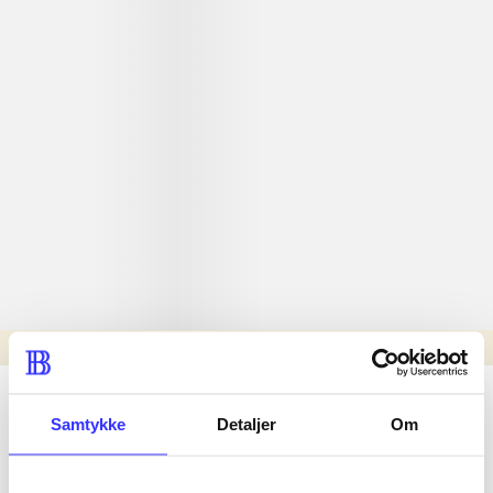
Læsetid: min.
lorem ipsum dolor sit amet ...
Samtykke
Detaljer
Om
Nyhed
lorem ipsum dolor sit amet ...