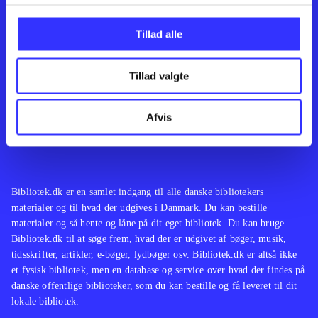
Kontakt os
Afdelinger
Om Bibliotek.dk
Bøger
Tillad alle
Hjælp og vejledning
Artikler
Kontakt os
Film
Privatlivspolitik
Musik
Tillad valgte
Leverandører
Spil
Feedback
English
Noder
Afvis
Tilgængelighedserklæring
Bibliotek.dk er en samlet indgang til alle danske bibliotekers
materialer og til hvad der udgives i Danmark. Du kan bestille
materialer og så hente og låne på dit eget bibliotek. Du kan bruge
Bibliotek.dk til at søge frem, hvad der er udgivet af bøger, musik,
tidsskrifter, artikler, e-bøger, lydbøger osv. Bibliotek.dk er altså ikke
et fysisk bibliotek, men en database og service over hvad der findes på
danske offentlige biblioteker, som du kan bestille og få leveret til dit
lokale bibliotek.