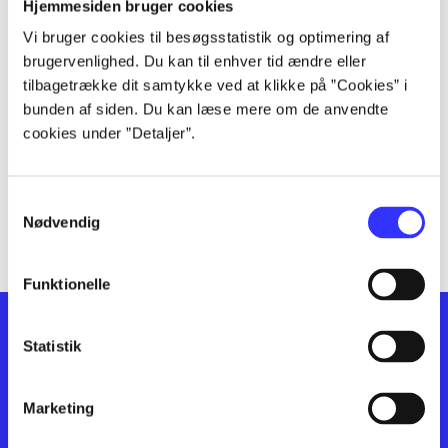
lorem ipsum dolor sit amet ...
Hjemmesiden bruger cookies
lorem ipsum dolor sit amet ...
Vi bruger cookies til besøgsstatistik og optimering af
lorem ipsum dolor sit amet ...
brugervenlighed. Du kan til enhver tid ændre eller
lorem ipsum dolor sit amet ...
tilbagetrække dit samtykke ved at klikke på ”Cookies” i
bunden af siden. Du kan læse mere om de anvendte
lorem ipsum dolor sit amet ...
cookies under ”Detaljer”.
lorem ipsum dolor sit amet ...
lorem ipsum dolor sit amet ...
lorem ipsum dolor sit amet ...
Samtykkevalg
lorem ipsum dolor sit amet ...
Nødvendig
Funktionelle
Statistik
Marketing