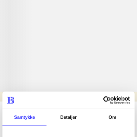
Læsetid: min.
lorem ipsum dolor sit amet ...
Samtykke
Detaljer
Om
Nyhed
lorem ipsum dolor sit amet ...