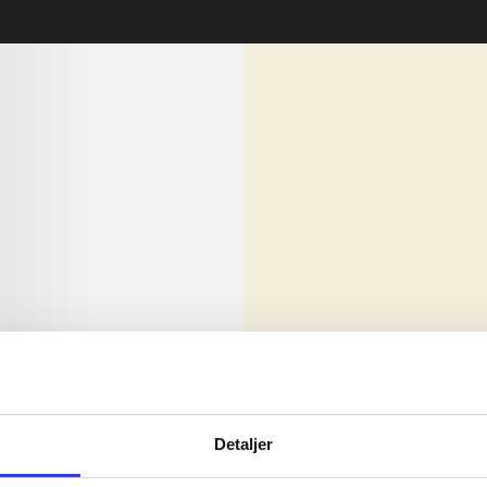
lorem ipsum dolor sit amet ...
Nyhed
olor sit amet ...
Detaljer
olor sit amet ...