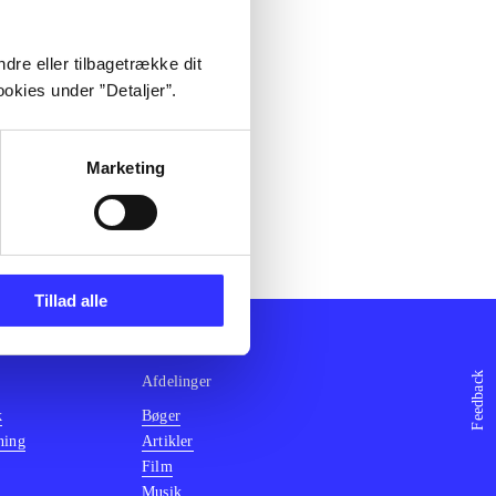
dre eller tilbagetrække dit
okies under ”Detaljer”.
Marketing
Tillad alle
Feedback
Afdelinger
k
Bøger
ning
Artikler
Film
Musik