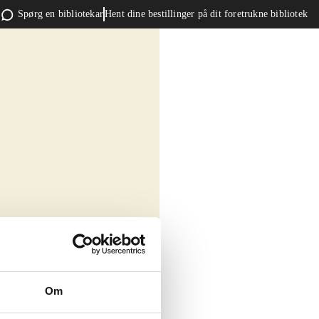
Spørg en bibliotekar
Hent dine bestillinger på dit foretrukne bibliotek
Om