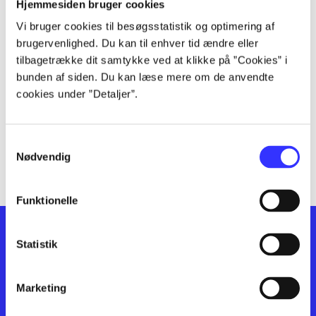
lorem ipsum dolor sit amet ...
Hjemmesiden bruger cookies
lorem ipsum dolor sit amet ...
Vi bruger cookies til besøgsstatistik og optimering af
lorem ipsum dolor sit amet ...
brugervenlighed. Du kan til enhver tid ændre eller
lorem ipsum dolor sit amet ...
tilbagetrække dit samtykke ved at klikke på ”Cookies” i
bunden af siden. Du kan læse mere om de anvendte
lorem ipsum dolor sit amet ...
cookies under ”Detaljer”.
lorem ipsum dolor sit amet ...
lorem ipsum dolor sit amet ...
lorem ipsum dolor sit amet ...
Samtykkevalg
lorem ipsum dolor sit amet ...
Nødvendig
Funktionelle
Statistik
Marketing