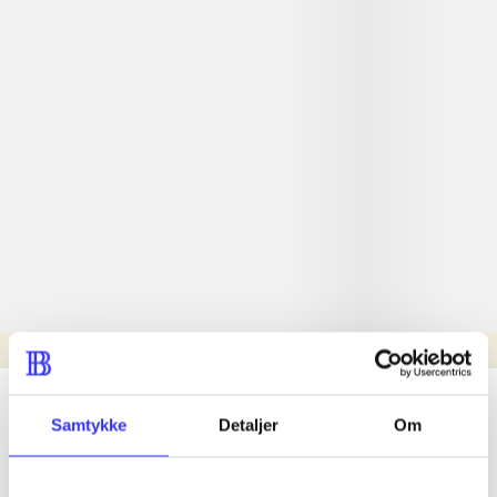
Læsetid: min.
lorem ipsum dolor sit amet ...
Samtykke
Detaljer
Om
Nyhed
lorem ipsum dolor sit amet ...