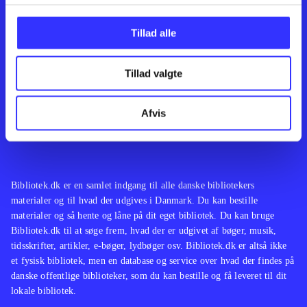
Kontakt os
Afdelinger
Om Bibliotek.dk
Bøger
Tillad alle
Hjælp og vejledning
Artikler
Kontakt os
Film
Privatlivspolitik
Musik
Tillad valgte
Leverandører
Spil
Feedback
English
Noder
Afvis
Tilgængelighedserklæring
Bibliotek.dk er en samlet indgang til alle danske bibliotekers
materialer og til hvad der udgives i Danmark. Du kan bestille
materialer og så hente og låne på dit eget bibliotek. Du kan bruge
Bibliotek.dk til at søge frem, hvad der er udgivet af bøger, musik,
tidsskrifter, artikler, e-bøger, lydbøger osv. Bibliotek.dk er altså ikke
et fysisk bibliotek, men en database og service over hvad der findes på
danske offentlige biblioteker, som du kan bestille og få leveret til dit
lokale bibliotek.