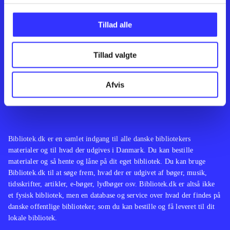
Kontakt os
Afdelinger
Om Bibliotek.dk
Bøger
Tillad alle
Hjælp og vejledning
Artikler
Kontakt os
Film
Privatlivspolitik
Musik
Tillad valgte
Leverandører
Spil
Feedback
English
Noder
Afvis
Tilgængelighedserklæring
Bibliotek.dk er en samlet indgang til alle danske bibliotekers
materialer og til hvad der udgives i Danmark. Du kan bestille
materialer og så hente og låne på dit eget bibliotek. Du kan bruge
Bibliotek.dk til at søge frem, hvad der er udgivet af bøger, musik,
tidsskrifter, artikler, e-bøger, lydbøger osv. Bibliotek.dk er altså ikke
et fysisk bibliotek, men en database og service over hvad der findes på
danske offentlige biblioteker, som du kan bestille og få leveret til dit
lokale bibliotek.