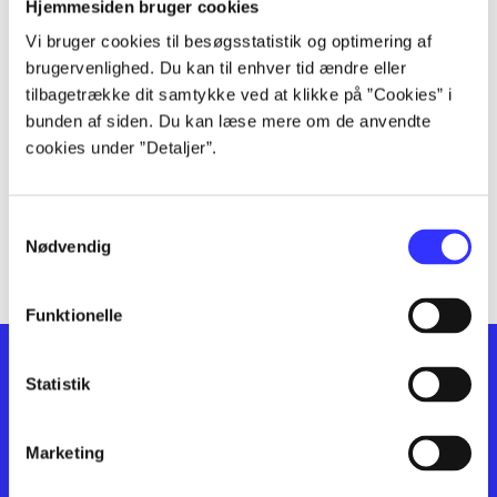
lorem ipsum dolor sit amet ...
Hjemmesiden bruger cookies
lorem ipsum dolor sit amet ...
Vi bruger cookies til besøgsstatistik og optimering af
lorem ipsum dolor sit amet ...
brugervenlighed. Du kan til enhver tid ændre eller
lorem ipsum dolor sit amet ...
tilbagetrække dit samtykke ved at klikke på ”Cookies” i
bunden af siden. Du kan læse mere om de anvendte
lorem ipsum dolor sit amet ...
cookies under ”Detaljer”.
lorem ipsum dolor sit amet ...
lorem ipsum dolor sit amet ...
lorem ipsum dolor sit amet ...
Samtykkevalg
lorem ipsum dolor sit amet ...
Nødvendig
Funktionelle
Statistik
Marketing