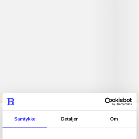
Læsetid: min.
lorem ipsum dolor sit amet ...
Samtykke
Detaljer
Om
Nyhed
lorem ipsum dolor sit amet ...