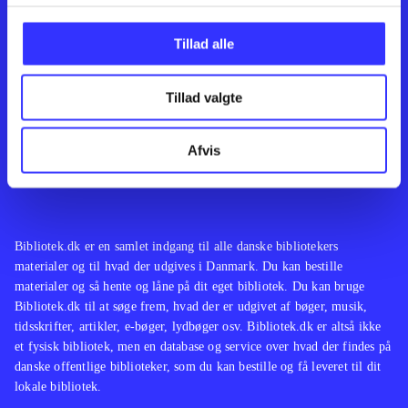
Kontakt os
Afdelinger
Om Bibliotek.dk
Bøger
Tillad alle
Hjælp og vejledning
Artikler
Kontakt os
Film
Privatlivspolitik
Musik
Tillad valgte
Leverandører
Spil
Feedback
English
Noder
Afvis
Tilgængelighedserklæring
Bibliotek.dk er en samlet indgang til alle danske bibliotekers
materialer og til hvad der udgives i Danmark. Du kan bestille
materialer og så hente og låne på dit eget bibliotek. Du kan bruge
Bibliotek.dk til at søge frem, hvad der er udgivet af bøger, musik,
tidsskrifter, artikler, e-bøger, lydbøger osv. Bibliotek.dk er altså ikke
et fysisk bibliotek, men en database og service over hvad der findes på
danske offentlige biblioteker, som du kan bestille og få leveret til dit
lokale bibliotek.