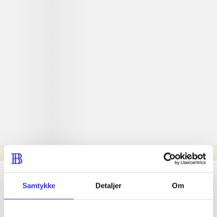
Læsetid: min.
lorem ipsum dolor sit amet ...
Samtykke
Detaljer
Om
Nyhed
lorem ipsum dolor sit amet ...