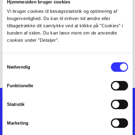
lorem ipsum dolor sit amet ...
Hjemmesiden bruger cookies
lorem ipsum dolor sit amet ...
Vi bruger cookies til besøgsstatistik og optimering af
lorem ipsum dolor sit amet ...
brugervenlighed. Du kan til enhver tid ændre eller
lorem ipsum dolor sit amet ...
tilbagetrække dit samtykke ved at klikke på ”Cookies” i
bunden af siden. Du kan læse mere om de anvendte
lorem ipsum dolor sit amet ...
cookies under ”Detaljer”.
lorem ipsum dolor sit amet ...
lorem ipsum dolor sit amet ...
lorem ipsum dolor sit amet ...
Samtykkevalg
lorem ipsum dolor sit amet ...
Nødvendig
Funktionelle
Statistik
Marketing