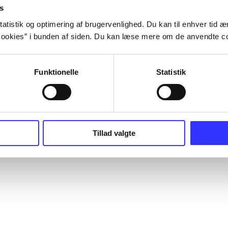
s
atistik og optimering af brugervenlighed. Du kan til enhver tid æn
ookies” i bunden af siden. Du kan læse mere om de anvendte co
Funktionelle
Statistik
er og til hvad der udgives i Danmark. Du kan bestille materialer og så he
er, lydbøger osv. Bibliotek.dk er altså ikke et fysisk bibliotek, men en d
Tillad valgte