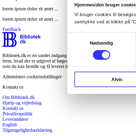
Hjemmesiden bruger cookie
lorem ipsum dolor sit amet ...
Vi bruger cookies til besøgsst
lorem ipsum dolor sit amet ...
samtykke ved at klikke på ”C
Feedback
Samtykkevalg
Nødvendig
Bibliotek.dk er en samlet indgang til alle danske bibliotekers material
frem, hvad der er udgivet af bøger, musik, tidsskrifter, artikler, e-bøg
som du kan bestille og få leveret til dit lokale bibliotek.
Administrer cookieindstillinger
Afvis
Kontakt os
Om Bibliotek.dk
Hjælp og vejledning
Kontakt os
Privatlivspolitik
Leverandører
English
Tilgængelighedserklæring