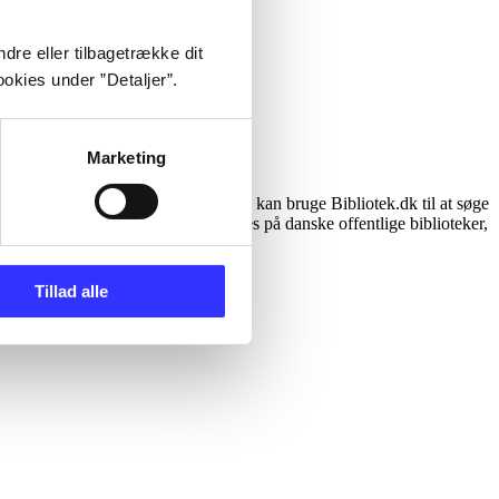
dre eller tilbagetrække dit
okies under ”Detaljer”.
Marketing
nte og låne på dit eget bibliotek. Du kan bruge Bibliotek.dk til at søge
atabase og service over hvad der findes på danske offentlige biblioteker,
Tillad alle