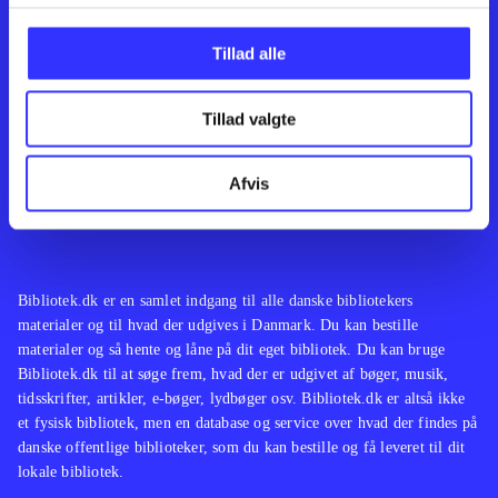
Kontakt os
Afdelinger
Om Bibliotek.dk
Bøger
Tillad alle
Hjælp og vejledning
Artikler
Kontakt os
Film
Privatlivspolitik
Musik
Tillad valgte
Leverandører
Spil
Feedback
English
Noder
Afvis
Tilgængelighedserklæring
Bibliotek.dk er en samlet indgang til alle danske bibliotekers
materialer og til hvad der udgives i Danmark. Du kan bestille
materialer og så hente og låne på dit eget bibliotek. Du kan bruge
Bibliotek.dk til at søge frem, hvad der er udgivet af bøger, musik,
tidsskrifter, artikler, e-bøger, lydbøger osv. Bibliotek.dk er altså ikke
et fysisk bibliotek, men en database og service over hvad der findes på
danske offentlige biblioteker, som du kan bestille og få leveret til dit
lokale bibliotek.