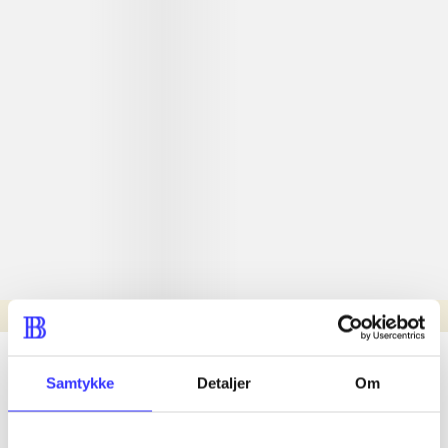
Læsetid: min.
lorem ipsum dolor sit amet ...
Samtykke
Detaljer
Om
Nyhed
lorem ipsum dolor sit amet ...