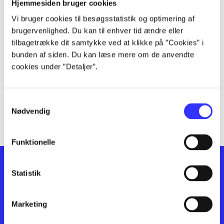
lorem ipsum dolor sit amet ...
Hjemmesiden bruger cookies
lorem ipsum dolor sit amet ...
Vi bruger cookies til besøgsstatistik og optimering af
lorem ipsum dolor sit amet ...
brugervenlighed. Du kan til enhver tid ændre eller
lorem ipsum dolor sit amet ...
tilbagetrække dit samtykke ved at klikke på ”Cookies” i
bunden af siden. Du kan læse mere om de anvendte
lorem ipsum dolor sit amet ...
cookies under ”Detaljer”.
lorem ipsum dolor sit amet ...
lorem ipsum dolor sit amet ...
lorem ipsum dolor sit amet ...
Samtykkevalg
lorem ipsum dolor sit amet ...
Nødvendig
Funktionelle
Statistik
Marketing