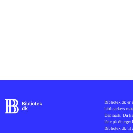
lorem ipsum d
lorem ipsum d
lorem ipsum d
lorem ipsum d
lorem ipsum d
lorem ipsum d
lorem ipsum d
lorem ipsum d
Bibliotek.dk er 
bibliotekers mat
Danmark. Du kan
låne på dit eget
Bibliotek.dk til