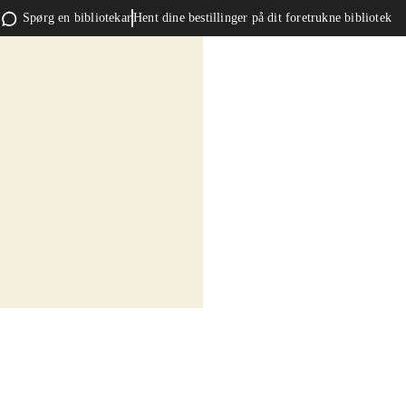
Spørg en bibliotekar
Hent dine bestillinger på dit foretrukne bibliotek