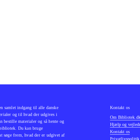
olor sit amet ...
olor sit amet ...
olor sit amet ...
olor sit amet ...
olor sit amet ...
olor sit amet ...
olor sit amet ...
olor sit amet ...
en samlet indgang til alle danske
Kontakt os
erialer og til hvad der udgives i
Om Bibliotek.d
 bestille materialer og så hente og
Hjælp og vejled
 bibliotek. Du kan bruge
Kontakt os
 at søge frem, hvad der er udgivet af
Privatlivspolitik