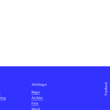
Feedback
Afdelinger
k
Bøger
ning
Artikler
Film
Musik