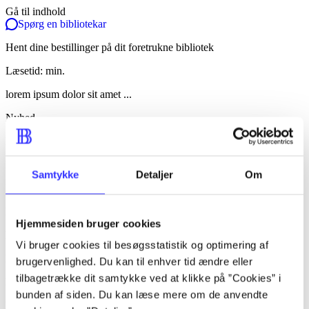
Gå til indhold
Spørg en bibliotekar
Hent dine bestillinger på dit foretrukne bibliotek
Læsetid: min.
lorem ipsum dolor sit amet ...
Nyhed
lorem ipsum dolor sit amet ...
lorem ipsum dolor sit amet ...
Samtykke
Detaljer
Om
lorem ipsum dolor sit amet ...
lorem ipsum dolor sit amet ...
Hjemmesiden bruger cookies
lorem ipsum dolor sit amet ...
Vi bruger cookies til besøgsstatistik og optimering af
lorem ipsum dolor sit amet ...
brugervenlighed. Du kan til enhver tid ændre eller
tilbagetrække dit samtykke ved at klikke på ”Cookies” i
lorem ipsum dolor sit amet ...
bunden af siden. Du kan læse mere om de anvendte
lorem ipsum dolor sit amet ...