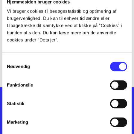
lorem ipsum dolor sit amet ...
Hjemmesiden bruger cookies
lorem ipsum dolor sit amet ...
Vi bruger cookies til besøgsstatistik og optimering af
lorem ipsum dolor sit amet ...
brugervenlighed. Du kan til enhver tid ændre eller
lorem ipsum dolor sit amet ...
tilbagetrække dit samtykke ved at klikke på ”Cookies” i
bunden af siden. Du kan læse mere om de anvendte
lorem ipsum dolor sit amet ...
cookies under ”Detaljer”.
lorem ipsum dolor sit amet ...
lorem ipsum dolor sit amet ...
lorem ipsum dolor sit amet ...
Samtykkevalg
lorem ipsum dolor sit amet ...
Nødvendig
Funktionelle
Statistik
Marketing