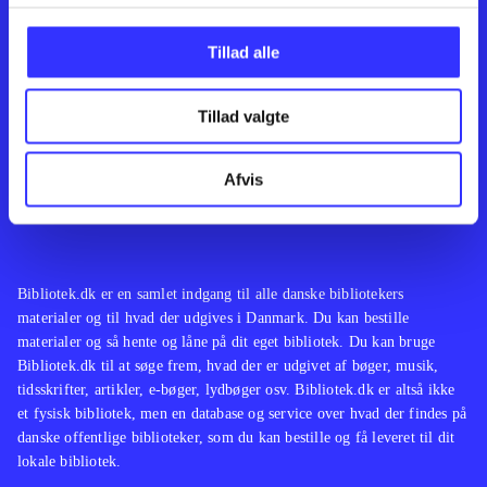
Kontakt os
Afdelinger
Om Bibliotek.dk
Bøger
Tillad alle
Hjælp og vejledning
Artikler
Kontakt os
Film
Privatlivspolitik
Musik
Tillad valgte
Leverandører
Spil
Feedback
English
Noder
Afvis
Tilgængelighedserklæring
Bibliotek.dk er en samlet indgang til alle danske bibliotekers
materialer og til hvad der udgives i Danmark. Du kan bestille
materialer og så hente og låne på dit eget bibliotek. Du kan bruge
Bibliotek.dk til at søge frem, hvad der er udgivet af bøger, musik,
tidsskrifter, artikler, e-bøger, lydbøger osv. Bibliotek.dk er altså ikke
et fysisk bibliotek, men en database og service over hvad der findes på
danske offentlige biblioteker, som du kan bestille og få leveret til dit
lokale bibliotek.