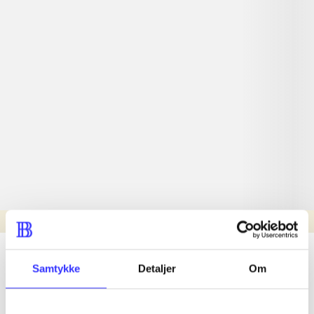
Læsetid: min.
lorem ipsum dolor sit amet ...
Samtykke
Detaljer
Om
Nyhed
lorem ipsum dolor sit amet ...