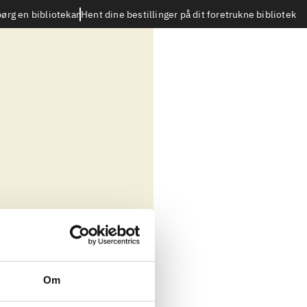
Hent dine bestillinger på dit foretrukne bibliotek
ørg en bibliotekar
Om