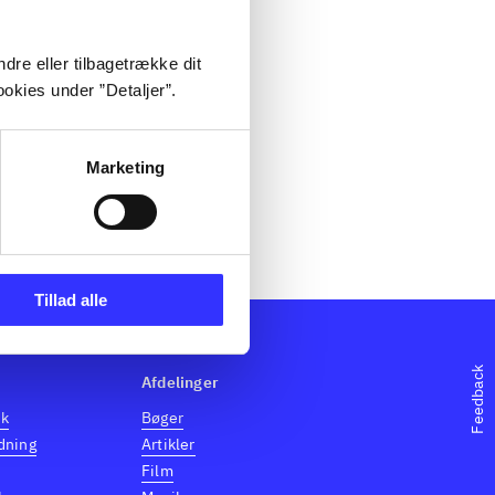
dre eller tilbagetrække dit
okies under ”Detaljer”.
Marketing
Tillad alle
Feedback
Afdelinger
dk
Bøger
dning
Artikler
Film