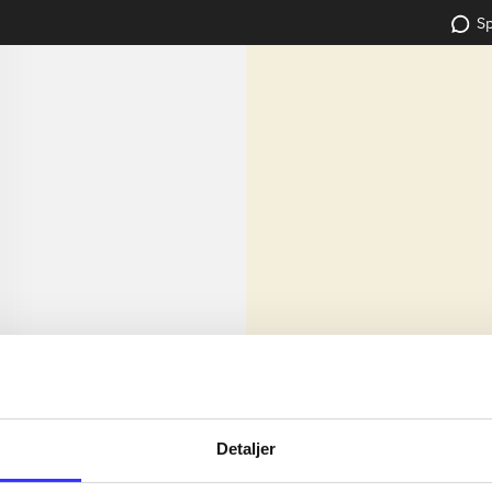
Sp
lorem ipsum dolor sit amet ...
Nyhed
dolor sit amet ...
Detaljer
dolor sit amet ...