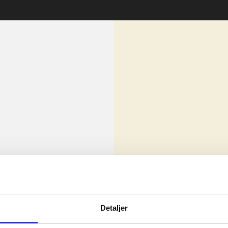
lorem ipsum dolor sit amet ...
Nyhed
olor sit amet ...
Detaljer
olor sit amet ...