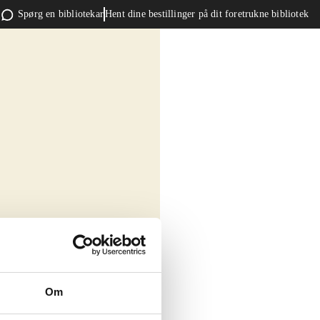
Spørg en bibliotekar
Hent dine bestillinger på dit foretrukne bibliotek
Om