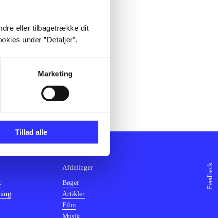
dre eller tilbagetrække dit
okies under ”Detaljer”.
Marketing
Tillad alle
Feedback
Afdelinger
k
Bøger
ning
Artikler
Film
Musik