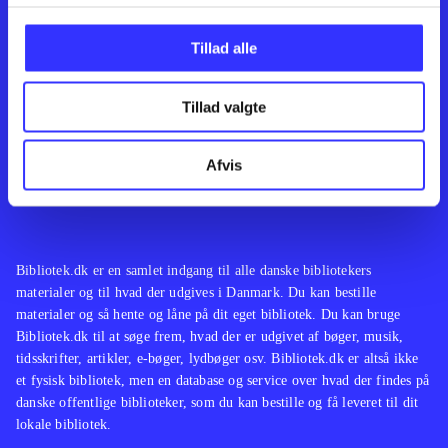
Kontakt os
Afdelinger
Om Bibliotek.dk
Bøger
Tillad alle
Hjælp og vejledning
Artikler
Kontakt os
Film
Privatlivspolitik
Musik
Tillad valgte
Leverandører
Spil
Feedback
English
Noder
Afvis
Tilgængelighedserklæring
Bibliotek.dk er en samlet indgang til alle danske bibliotekers
materialer og til hvad der udgives i Danmark. Du kan bestille
materialer og så hente og låne på dit eget bibliotek. Du kan bruge
Bibliotek.dk til at søge frem, hvad der er udgivet af bøger, musik,
tidsskrifter, artikler, e-bøger, lydbøger osv. Bibliotek.dk er altså ikke
et fysisk bibliotek, men en database og service over hvad der findes på
danske offentlige biblioteker, som du kan bestille og få leveret til dit
lokale bibliotek.