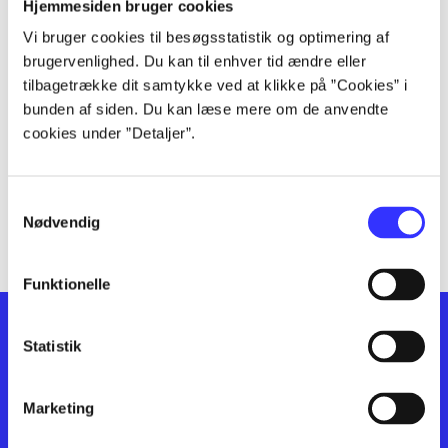
lorem ipsum dolor sit amet ...
Hjemmesiden bruger cookies
lorem ipsum dolor sit amet ...
Vi bruger cookies til besøgsstatistik og optimering af
lorem ipsum dolor sit amet ...
brugervenlighed. Du kan til enhver tid ændre eller
lorem ipsum dolor sit amet ...
tilbagetrække dit samtykke ved at klikke på ”Cookies” i
bunden af siden. Du kan læse mere om de anvendte
lorem ipsum dolor sit amet ...
cookies under ”Detaljer”.
lorem ipsum dolor sit amet ...
lorem ipsum dolor sit amet ...
lorem ipsum dolor sit amet ...
Samtykkevalg
lorem ipsum dolor sit amet ...
Nødvendig
Funktionelle
Statistik
Marketing