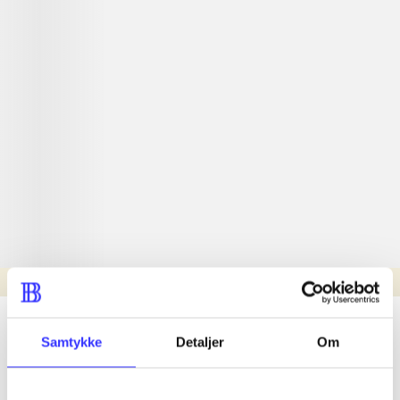
Læsetid: min.
lorem ipsum dolor sit amet ...
Samtykke
Detaljer
Om
Nyhed
lorem ipsum dolor sit amet ...