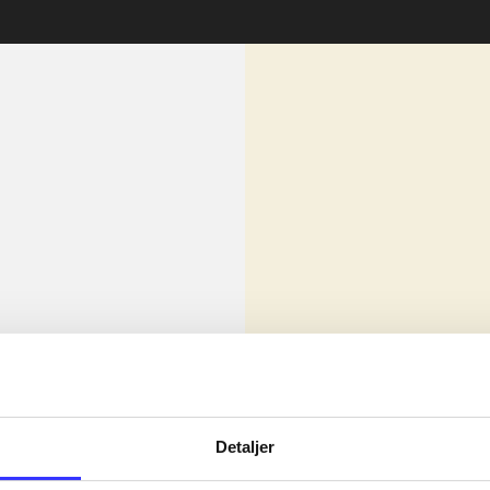
lorem ipsum dolor sit amet ...
Nyhed
olor sit amet ...
Detaljer
olor sit amet ...