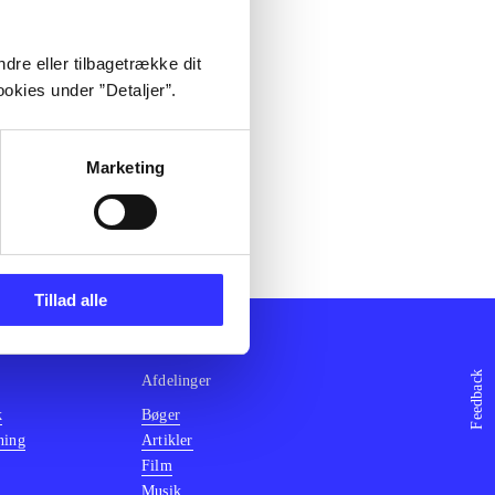
dre eller tilbagetrække dit
okies under ”Detaljer”.
Marketing
Tillad alle
Feedback
Afdelinger
k
Bøger
ning
Artikler
Film
Musik