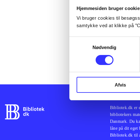
lorem ipsum d
Hjemmesiden bruger cookie
lorem ipsum d
Vi bruger cookies til besøgsst
lorem ipsum d
samtykke ved at klikke på ”C
lorem ipsum d
lorem ipsum d
Samtykkevalg
lorem ipsum d
Nødvendig
lorem ipsum d
lorem ipsum d
Afvis
Bibliotek.dk er 
bibliotekers mat
Danmark. Du kan
låne på dit eget
Bibliotek.dk til