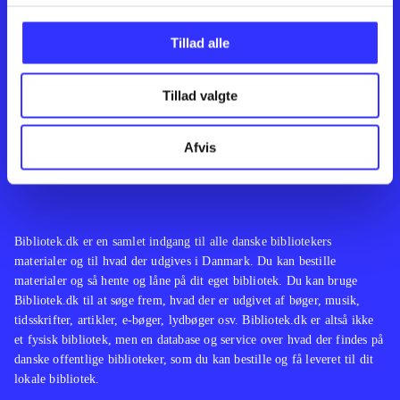
Kontakt os
Afdelinger
Om Bibliotek.dk
Bøger
Tillad alle
Hjælp og vejledning
Artikler
Kontakt os
Film
Privatlivspolitik
Musik
Tillad valgte
Leverandører
Spil
Feedback
English
Noder
Afvis
Tilgængelighedserklæring
Bibliotek.dk er en samlet indgang til alle danske bibliotekers
materialer og til hvad der udgives i Danmark. Du kan bestille
materialer og så hente og låne på dit eget bibliotek. Du kan bruge
Bibliotek.dk til at søge frem, hvad der er udgivet af bøger, musik,
tidsskrifter, artikler, e-bøger, lydbøger osv. Bibliotek.dk er altså ikke
et fysisk bibliotek, men en database og service over hvad der findes på
danske offentlige biblioteker, som du kan bestille og få leveret til dit
lokale bibliotek.