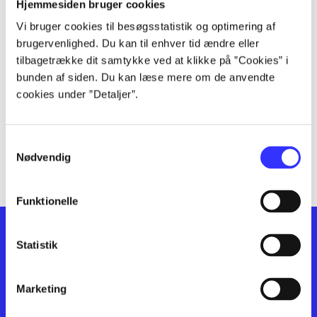
lorem ipsum dolor sit amet ...
Hjemmesiden bruger cookies
lorem ipsum dolor sit amet ...
Vi bruger cookies til besøgsstatistik og optimering af
lorem ipsum dolor sit amet ...
brugervenlighed. Du kan til enhver tid ændre eller
lorem ipsum dolor sit amet ...
tilbagetrække dit samtykke ved at klikke på ”Cookies” i
bunden af siden. Du kan læse mere om de anvendte
lorem ipsum dolor sit amet ...
cookies under ”Detaljer”.
lorem ipsum dolor sit amet ...
lorem ipsum dolor sit amet ...
lorem ipsum dolor sit amet ...
Samtykkevalg
lorem ipsum dolor sit amet ...
Nødvendig
Funktionelle
Statistik
Marketing