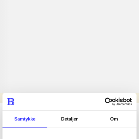
Læsetid: min.
lorem ipsum dolor sit amet ...
Samtykke
Detaljer
Om
Nyhed
lorem ipsum dolor sit amet ...