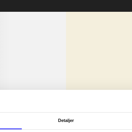
lorem ipsum dolor sit amet ...
Nyhed
olor sit amet ...
Detaljer
olor sit amet ...