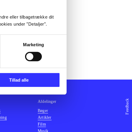
dre eller tilbagetrække dit
okies under ”Detaljer”.
Marketing
Tillad alle
Feedback
Afdelinger
k
Bøger
ning
Artikler
Film
Musik