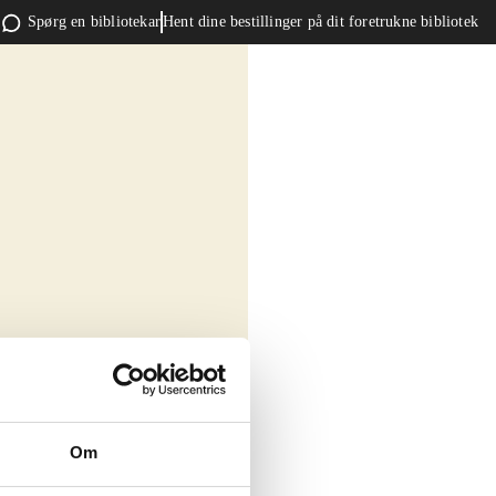
Spørg en bibliotekar
Hent dine bestillinger på dit foretrukne bibliotek
Om