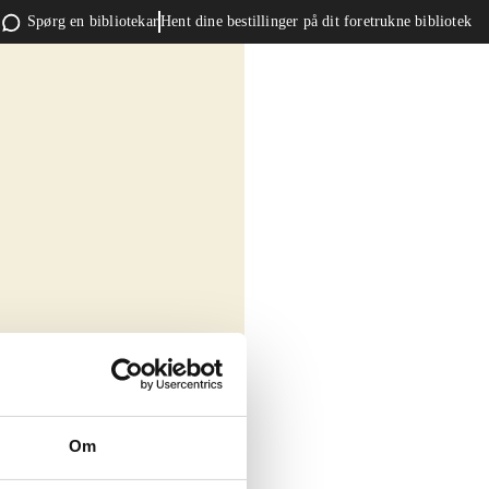
Spørg en bibliotekar
Hent dine bestillinger på dit foretrukne bibliotek
Om