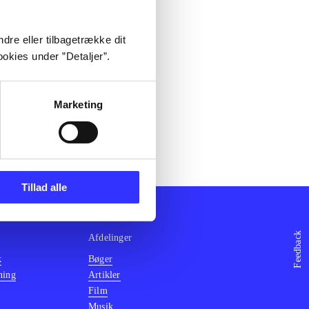
dre eller tilbagetrække dit
okies under ”Detaljer”.
Marketing
Tillad alle
Feedback
Afdelinger
k
Bøger
ning
Artikler
Film
Musik