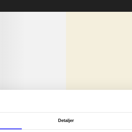
lorem ipsum dolor sit amet ...
Nyhed
olor sit amet ...
Detaljer
olor sit amet ...