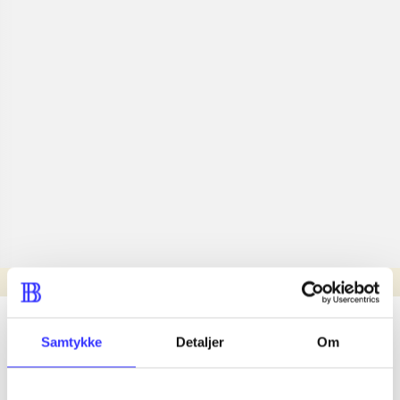
Læsetid: min.
lorem ipsum dolor sit amet ...
Samtykke
Detaljer
Om
Nyhed
lorem ipsum dolor sit amet ...