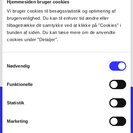
lorem ipsum dolor sit amet ...
Hjemmesiden bruger cookies
lorem ipsum dolor sit amet ...
Vi bruger cookies til besøgsstatistik og optimering af
lorem ipsum dolor sit amet ...
brugervenlighed. Du kan til enhver tid ændre eller
lorem ipsum dolor sit amet ...
tilbagetrække dit samtykke ved at klikke på ”Cookies” i
bunden af siden. Du kan læse mere om de anvendte
lorem ipsum dolor sit amet ...
cookies under ”Detaljer”.
lorem ipsum dolor sit amet ...
lorem ipsum dolor sit amet ...
lorem ipsum dolor sit amet ...
Samtykkevalg
lorem ipsum dolor sit amet ...
Nødvendig
Funktionelle
Statistik
Marketing