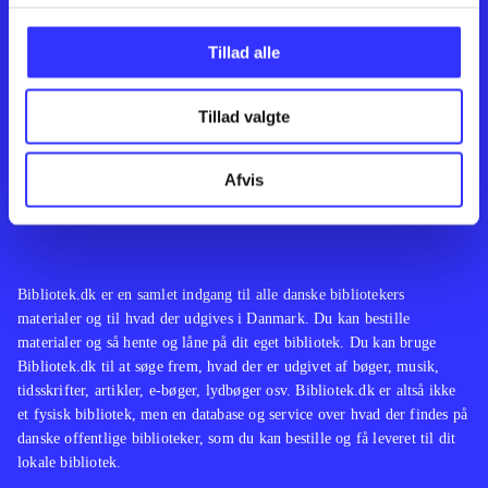
Kontakt os
Afdelinger
Om Bibliotek.dk
Bøger
Tillad alle
Hjælp og vejledning
Artikler
Kontakt os
Film
Privatlivspolitik
Musik
Tillad valgte
Leverandører
Spil
Feedback
English
Noder
Afvis
Tilgængelighedserklæring
Bibliotek.dk er en samlet indgang til alle danske bibliotekers
materialer og til hvad der udgives i Danmark. Du kan bestille
materialer og så hente og låne på dit eget bibliotek. Du kan bruge
Bibliotek.dk til at søge frem, hvad der er udgivet af bøger, musik,
tidsskrifter, artikler, e-bøger, lydbøger osv. Bibliotek.dk er altså ikke
et fysisk bibliotek, men en database og service over hvad der findes på
danske offentlige biblioteker, som du kan bestille og få leveret til dit
lokale bibliotek.