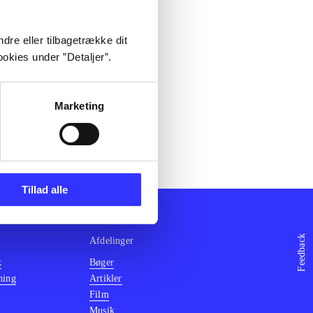
dre eller tilbagetrække dit
okies under ”Detaljer”.
Marketing
Tillad alle
Feedback
Afdelinger
k
Bøger
ning
Artikler
Film
Musik