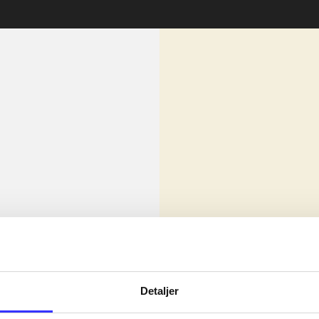
lorem ipsum dolor sit amet ...
Nyhed
olor sit amet ...
Detaljer
olor sit amet ...