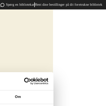
Spørg en bibliotekar
Hent dine bestillinger på dit foretrukne bibliotek
Om