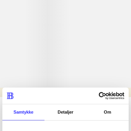
Læsetid: min.
lorem ipsum dolor sit amet ...
Samtykke
Detaljer
Om
Nyhed
lorem ipsum dolor sit amet ...