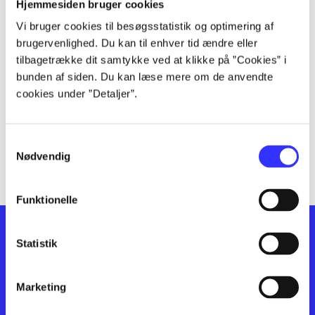
lorem ipsum dolor sit amet ...
Hjemmesiden bruger cookies
lorem ipsum dolor sit amet ...
Vi bruger cookies til besøgsstatistik og optimering af
lorem ipsum dolor sit amet ...
brugervenlighed. Du kan til enhver tid ændre eller
lorem ipsum dolor sit amet ...
tilbagetrække dit samtykke ved at klikke på ”Cookies” i
bunden af siden. Du kan læse mere om de anvendte
lorem ipsum dolor sit amet ...
cookies under ”Detaljer”.
lorem ipsum dolor sit amet ...
lorem ipsum dolor sit amet ...
lorem ipsum dolor sit amet ...
Samtykkevalg
lorem ipsum dolor sit amet ...
Nødvendig
Funktionelle
Statistik
Marketing