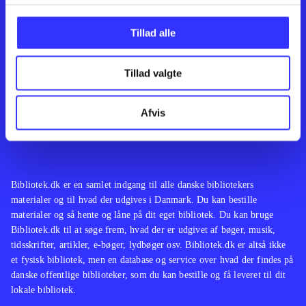
Kontakt os
Afdelinger
Om Bibliotek.dk
Bøger
Tillad alle
Hjælp og vejledning
Artikler
Kontakt os
Film
Privatlivspolitik
Musik
Tillad valgte
Leverandører
Spil
Feedback
English
Noder
Afvis
Tilgængelighedserklæring
Bibliotek.dk er en samlet indgang til alle danske bibliotekers
materialer og til hvad der udgives i Danmark. Du kan bestille
materialer og så hente og låne på dit eget bibliotek. Du kan bruge
Bibliotek.dk til at søge frem, hvad der er udgivet af bøger, musik,
tidsskrifter, artikler, e-bøger, lydbøger osv. Bibliotek.dk er altså ikke
et fysisk bibliotek, men en database og service over hvad der findes på
danske offentlige biblioteker, som du kan bestille og få leveret til dit
lokale bibliotek.