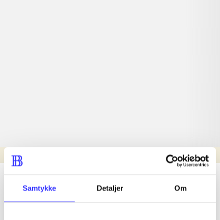
Læsetid: min.
lorem ipsum dolor sit amet ...
Samtykke
Detaljer
Om
Nyhed
lorem ipsum dolor sit amet ...