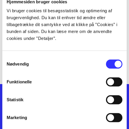
lorem ipsum dolor sit amet ...
Hjemmesiden bruger cookies
lorem ipsum dolor sit amet ...
Vi bruger cookies til besøgsstatistik og optimering af
lorem ipsum dolor sit amet ...
brugervenlighed. Du kan til enhver tid ændre eller
lorem ipsum dolor sit amet ...
tilbagetrække dit samtykke ved at klikke på ”Cookies” i
bunden af siden. Du kan læse mere om de anvendte
lorem ipsum dolor sit amet ...
cookies under ”Detaljer”.
lorem ipsum dolor sit amet ...
lorem ipsum dolor sit amet ...
lorem ipsum dolor sit amet ...
Samtykkevalg
lorem ipsum dolor sit amet ...
Nødvendig
Funktionelle
Statistik
Marketing