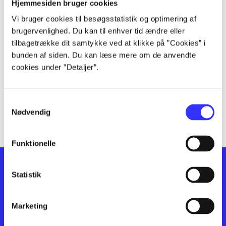
lorem ipsum dolor sit amet ...
Hjemmesiden bruger cookies
lorem ipsum dolor sit amet ...
Vi bruger cookies til besøgsstatistik og optimering af
lorem ipsum dolor sit amet ...
brugervenlighed. Du kan til enhver tid ændre eller
lorem ipsum dolor sit amet ...
tilbagetrække dit samtykke ved at klikke på ”Cookies” i
bunden af siden. Du kan læse mere om de anvendte
lorem ipsum dolor sit amet ...
cookies under ”Detaljer”.
lorem ipsum dolor sit amet ...
lorem ipsum dolor sit amet ...
lorem ipsum dolor sit amet ...
Samtykkevalg
lorem ipsum dolor sit amet ...
Nødvendig
Funktionelle
Statistik
Marketing