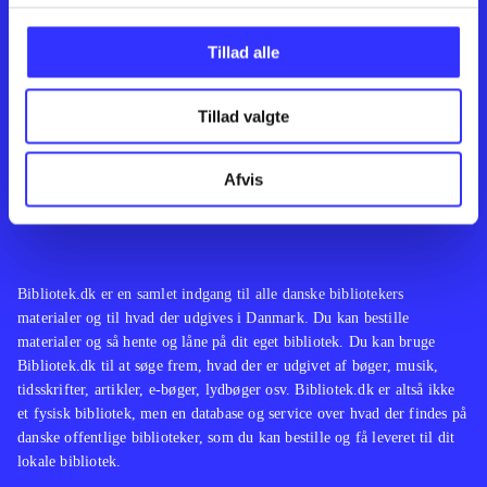
Kontakt os
Afdelinger
Om Bibliotek.dk
Bøger
Tillad alle
Hjælp og vejledning
Artikler
Kontakt os
Film
Privatlivspolitik
Musik
Tillad valgte
Leverandører
Spil
Feedback
English
Noder
Afvis
Tilgængelighedserklæring
Bibliotek.dk er en samlet indgang til alle danske bibliotekers
materialer og til hvad der udgives i Danmark. Du kan bestille
materialer og så hente og låne på dit eget bibliotek. Du kan bruge
Bibliotek.dk til at søge frem, hvad der er udgivet af bøger, musik,
tidsskrifter, artikler, e-bøger, lydbøger osv. Bibliotek.dk er altså ikke
et fysisk bibliotek, men en database og service over hvad der findes på
danske offentlige biblioteker, som du kan bestille og få leveret til dit
lokale bibliotek.