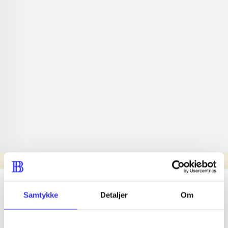
Læsetid: min.
lorem ipsum dolor sit amet ...
Samtykke
Detaljer
Om
Nyhed
lorem ipsum dolor sit amet ...