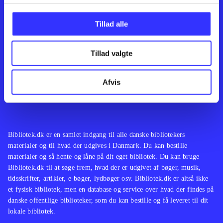
Kontakt os
Afdelinger
Om Bibliotek.dk
Bøger
Tillad alle
Hjælp og vejledning
Artikler
Kontakt os
Film
Privatlivspolitik
Musik
Tillad valgte
Leverandører
Spil
Feedback
English
Noder
Afvis
Tilgængelighedserklæring
Bibliotek.dk er en samlet indgang til alle danske bibliotekers
materialer og til hvad der udgives i Danmark. Du kan bestille
materialer og så hente og låne på dit eget bibliotek. Du kan bruge
Bibliotek.dk til at søge frem, hvad der er udgivet af bøger, musik,
tidsskrifter, artikler, e-bøger, lydbøger osv. Bibliotek.dk er altså ikke
et fysisk bibliotek, men en database og service over hvad der findes på
danske offentlige biblioteker, som du kan bestille og få leveret til dit
lokale bibliotek.