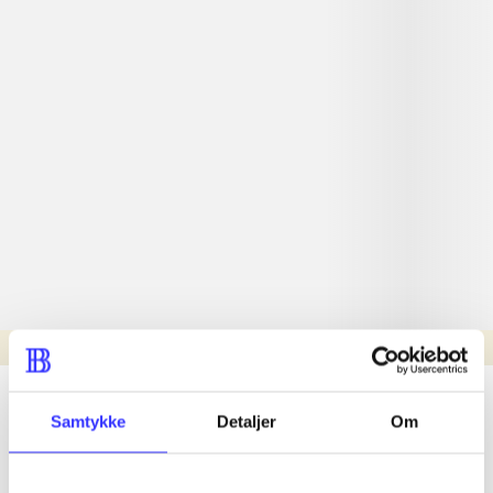
Læsetid: min.
lorem ipsum dolor sit amet ...
Samtykke
Detaljer
Om
Nyhed
lorem ipsum dolor sit amet ...