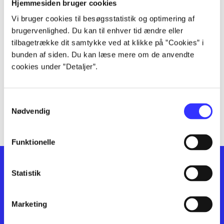
lorem ipsum dolor sit amet ...
Hjemmesiden bruger cookies
lorem ipsum dolor sit amet ...
Vi bruger cookies til besøgsstatistik og optimering af
lorem ipsum dolor sit amet ...
brugervenlighed. Du kan til enhver tid ændre eller
lorem ipsum dolor sit amet ...
tilbagetrække dit samtykke ved at klikke på ”Cookies” i
bunden af siden. Du kan læse mere om de anvendte
lorem ipsum dolor sit amet ...
cookies under ”Detaljer”.
lorem ipsum dolor sit amet ...
lorem ipsum dolor sit amet ...
lorem ipsum dolor sit amet ...
Samtykkevalg
lorem ipsum dolor sit amet ...
Nødvendig
Funktionelle
Statistik
Marketing