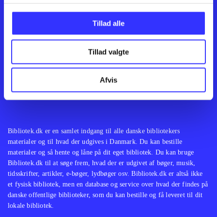
Kontakt os
Afdelinger
Om Bibliotek.dk
Bøger
Tillad alle
Hjælp og vejledning
Artikler
Kontakt os
Film
Privatlivspolitik
Musik
Tillad valgte
Leverandører
Spil
Feedback
English
Noder
Afvis
Tilgængelighedserklæring
Bibliotek.dk er en samlet indgang til alle danske bibliotekers
materialer og til hvad der udgives i Danmark. Du kan bestille
materialer og så hente og låne på dit eget bibliotek. Du kan bruge
Bibliotek.dk til at søge frem, hvad der er udgivet af bøger, musik,
tidsskrifter, artikler, e-bøger, lydbøger osv. Bibliotek.dk er altså ikke
et fysisk bibliotek, men en database og service over hvad der findes på
danske offentlige biblioteker, som du kan bestille og få leveret til dit
lokale bibliotek.