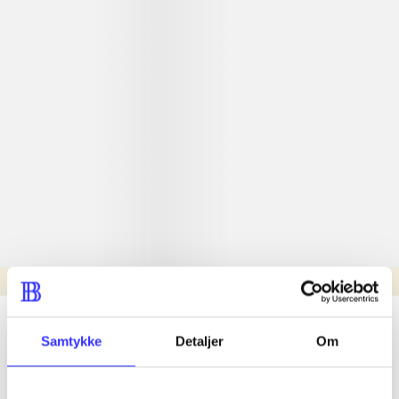
Læsetid: min.
lorem ipsum dolor sit amet ...
Samtykke
Detaljer
Om
Nyhed
lorem ipsum dolor sit amet ...