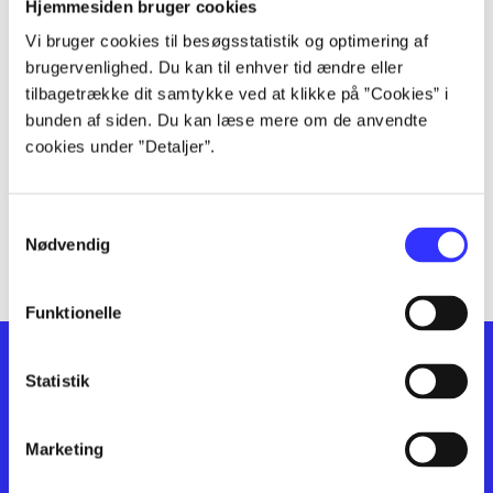
lorem ipsum dolor sit amet ...
Hjemmesiden bruger cookies
lorem ipsum dolor sit amet ...
Vi bruger cookies til besøgsstatistik og optimering af
lorem ipsum dolor sit amet ...
brugervenlighed. Du kan til enhver tid ændre eller
lorem ipsum dolor sit amet ...
tilbagetrække dit samtykke ved at klikke på ”Cookies” i
bunden af siden. Du kan læse mere om de anvendte
lorem ipsum dolor sit amet ...
cookies under ”Detaljer”.
lorem ipsum dolor sit amet ...
lorem ipsum dolor sit amet ...
lorem ipsum dolor sit amet ...
Samtykkevalg
lorem ipsum dolor sit amet ...
Nødvendig
Funktionelle
Statistik
Marketing