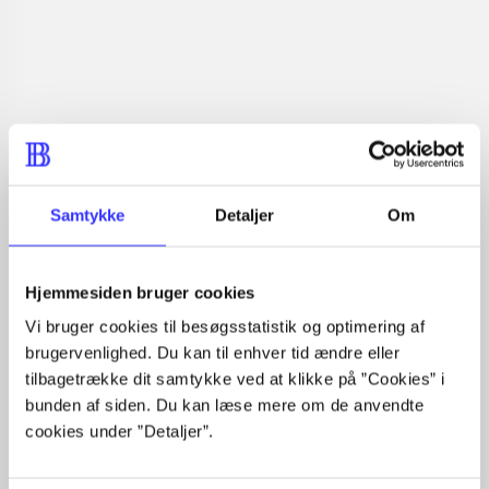
Læsetid: min.
lorem ipsum dolor sit amet ...
Nyhed
lorem ipsum dolor sit amet ...
lorem ipsum dolor sit amet ...
lorem ipsum dolor sit amet ...
lorem ipsum dolor sit amet ...
lorem ipsum dolor sit amet ...
lorem ipsum dolor sit amet ...
Samtykke
Detaljer
Om
lorem ipsum dolor sit amet ...
lorem ipsum dolor sit amet ...
lorem ipsum dolor sit amet ...
Hjemmesiden bruger cookies
lorem ipsum dolor sit amet ...
Vi bruger cookies til besøgsstatistik og optimering af
brugervenlighed. Du kan til enhver tid ændre eller
tilbagetrække dit samtykke ved at klikke på ”Cookies” i
bunden af siden. Du kan læse mere om de anvendte
cookies under ”Detaljer”.