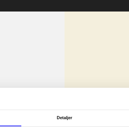
lorem ipsum dolor sit amet ...
Nyhed
olor sit amet ...
Detaljer
olor sit amet ...