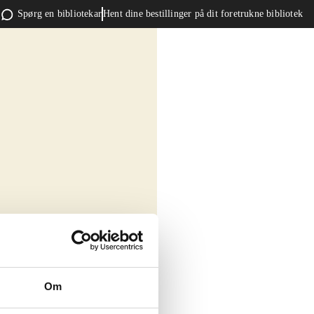
Spørg en bibliotekar
Hent dine bestillinger på dit foretrukne bibliotek
Om