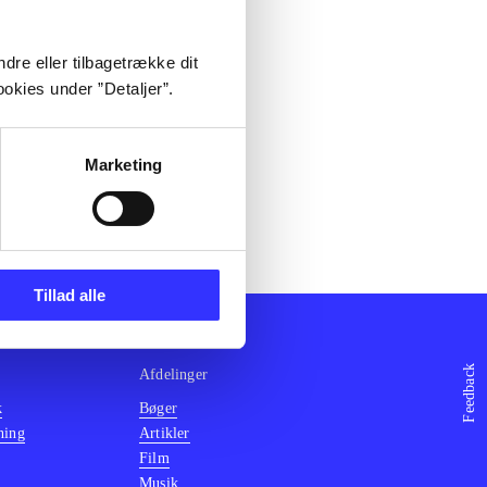
dre eller tilbagetrække dit
okies under ”Detaljer”.
Marketing
Tillad alle
Feedback
Afdelinger
k
Bøger
ning
Artikler
Film
Musik