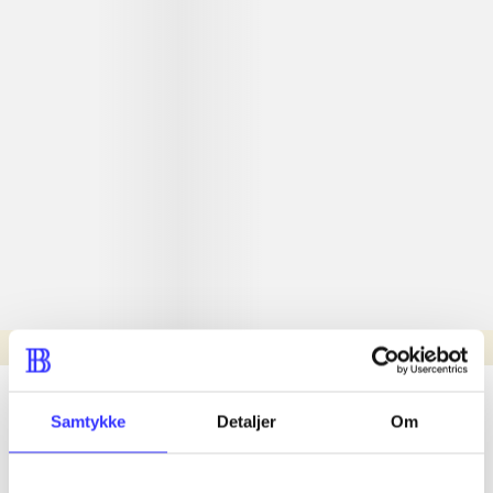
Læsetid: min.
lorem ipsum dolor sit amet ...
Samtykke
Detaljer
Om
Nyhed
lorem ipsum dolor sit amet ...