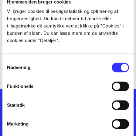
lorem ipsum dolor sit amet ...
Hjemmesiden bruger cookies
lorem ipsum dolor sit amet ...
Vi bruger cookies til besøgsstatistik og optimering af
lorem ipsum dolor sit amet ...
brugervenlighed. Du kan til enhver tid ændre eller
lorem ipsum dolor sit amet ...
tilbagetrække dit samtykke ved at klikke på ”Cookies” i
bunden af siden. Du kan læse mere om de anvendte
lorem ipsum dolor sit amet ...
cookies under ”Detaljer”.
lorem ipsum dolor sit amet ...
lorem ipsum dolor sit amet ...
lorem ipsum dolor sit amet ...
Samtykkevalg
lorem ipsum dolor sit amet ...
Nødvendig
Funktionelle
Statistik
Marketing