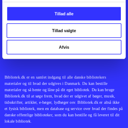
Kontakt os
Afdelinger
Om Bibliotek.dk
Bøger
Tillad alle
Hjælp og vejledning
Artikler
Kontakt os
Film
Privatlivspolitik
Musik
Tillad valgte
Leverandører
Spil
Feedback
English
Noder
Afvis
Tilgængelighedserklæring
Bibliotek.dk er en samlet indgang til alle danske bibliotekers
materialer og til hvad der udgives i Danmark. Du kan bestille
materialer og så hente og låne på dit eget bibliotek. Du kan bruge
Bibliotek.dk til at søge frem, hvad der er udgivet af bøger, musik,
tidsskrifter, artikler, e-bøger, lydbøger osv. Bibliotek.dk er altså ikke
et fysisk bibliotek, men en database og service over hvad der findes på
danske offentlige biblioteker, som du kan bestille og få leveret til dit
lokale bibliotek.