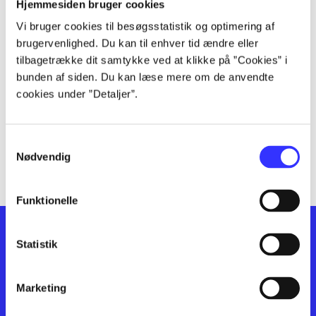
lorem ipsum dolor sit amet ...
Hjemmesiden bruger cookies
lorem ipsum dolor sit amet ...
Vi bruger cookies til besøgsstatistik og optimering af
lorem ipsum dolor sit amet ...
brugervenlighed. Du kan til enhver tid ændre eller
lorem ipsum dolor sit amet ...
tilbagetrække dit samtykke ved at klikke på ”Cookies” i
bunden af siden. Du kan læse mere om de anvendte
lorem ipsum dolor sit amet ...
cookies under ”Detaljer”.
lorem ipsum dolor sit amet ...
lorem ipsum dolor sit amet ...
lorem ipsum dolor sit amet ...
Samtykkevalg
lorem ipsum dolor sit amet ...
Nødvendig
Funktionelle
Statistik
Marketing