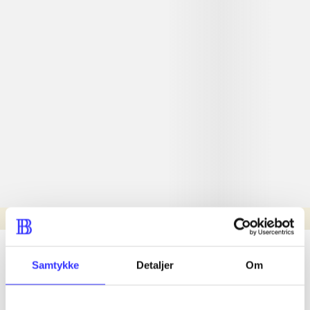
Læsetid: min.
lorem ipsum dolor sit amet ...
Samtykke
Detaljer
Om
Nyhed
lorem ipsum dolor sit amet ...