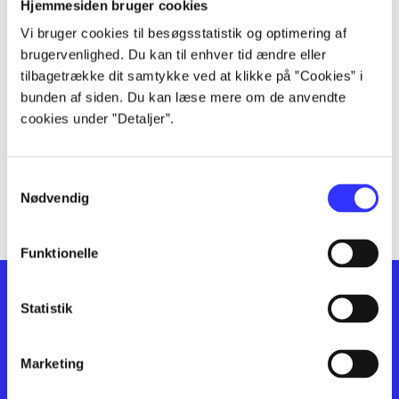
lorem ipsum dolor sit amet ...
Hjemmesiden bruger cookies
lorem ipsum dolor sit amet ...
Vi bruger cookies til besøgsstatistik og optimering af
lorem ipsum dolor sit amet ...
brugervenlighed. Du kan til enhver tid ændre eller
lorem ipsum dolor sit amet ...
tilbagetrække dit samtykke ved at klikke på ”Cookies” i
bunden af siden. Du kan læse mere om de anvendte
lorem ipsum dolor sit amet ...
cookies under ”Detaljer”.
lorem ipsum dolor sit amet ...
lorem ipsum dolor sit amet ...
lorem ipsum dolor sit amet ...
Samtykkevalg
lorem ipsum dolor sit amet ...
Nødvendig
Funktionelle
Statistik
Marketing