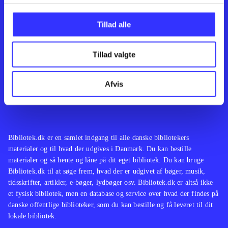
Kontakt os
Afdelinger
Om Bibliotek.dk
Bøger
Tillad alle
Hjælp og vejledning
Artikler
Kontakt os
Film
Privatlivspolitik
Musik
Tillad valgte
Leverandører
Spil
Feedback
English
Noder
Afvis
Tilgængelighedserklæring
Bibliotek.dk er en samlet indgang til alle danske bibliotekers
materialer og til hvad der udgives i Danmark. Du kan bestille
materialer og så hente og låne på dit eget bibliotek. Du kan bruge
Bibliotek.dk til at søge frem, hvad der er udgivet af bøger, musik,
tidsskrifter, artikler, e-bøger, lydbøger osv. Bibliotek.dk er altså ikke
et fysisk bibliotek, men en database og service over hvad der findes på
danske offentlige biblioteker, som du kan bestille og få leveret til dit
lokale bibliotek.