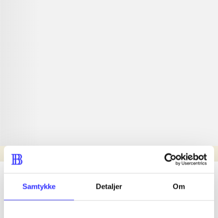
Læsetid: min.
lorem ipsum dolor sit amet ...
Samtykke
Detaljer
Om
Nyhed
lorem ipsum dolor sit amet ...