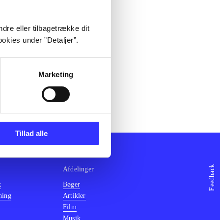
dre eller tilbagetrække dit
okies under ”Detaljer”.
Marketing
Tillad alle
Feedback
Afdelinger
k
Bøger
ning
Artikler
Film
Musik