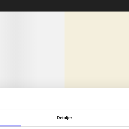
lorem ipsum dolor sit amet ...
Nyhed
olor sit amet ...
Detaljer
olor sit amet ...