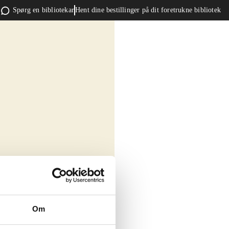
Spørg en bibliotekar
Hent dine bestillinger på dit foretrukne bibliotek
Om