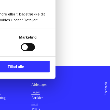
dre eller tilbagetrække dit
okies under ”Detaljer”.
Marketing
Tillad alle
Feedback
Afdelinger
k
Bøger
ning
Artikler
Film
Musik