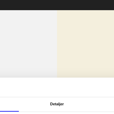
lorem ipsum dolor sit amet ...
Nyhed
olor sit amet ...
Detaljer
olor sit amet ...