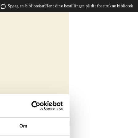
Spørg en bibliotekar
Hent dine bestillinger på dit foretrukne bibliotek
Om