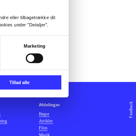
dre eller tilbagetrække dit
okies under ”Detaljer”.
Marketing
Tillad alle
Feedback
Afdelinger
k
Bøger
ning
Artikler
Film
Musik