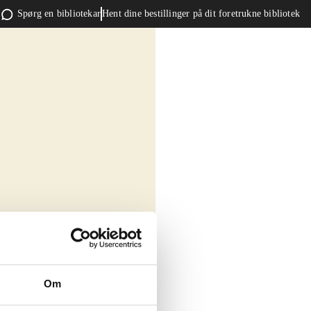
Spørg en bibliotekar
Hent dine bestillinger på dit foretrukne bibliotek
Om