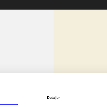
lorem ipsum dolor sit amet ...
Nyhed
olor sit amet ...
Detaljer
olor sit amet ...