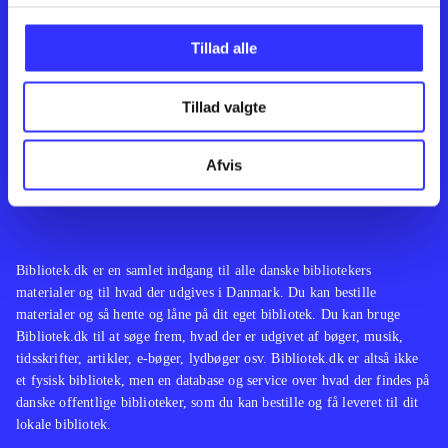
Kontakt os
Afdelinger
Om Bibliotek.dk
Bøger
Tillad alle
Hjælp og vejledning
Artikler
Kontakt os
Film
Privatlivspolitik
Musik
Tillad valgte
Leverandører
Spil
Feedback
English
Noder
Afvis
Tilgængelighedserklæring
Bibliotek.dk er en samlet indgang til alle danske bibliotekers
materialer og til hvad der udgives i Danmark. Du kan bestille
materialer og så hente og låne på dit eget bibliotek. Du kan bruge
Bibliotek.dk til at søge frem, hvad der er udgivet af bøger, musik,
tidsskrifter, artikler, e-bøger, lydbøger osv. Bibliotek.dk er altså ikke
et fysisk bibliotek, men en database og service over hvad der findes på
danske offentlige biblioteker, som du kan bestille og få leveret til dit
lokale bibliotek.