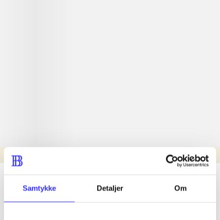
Læsetid: min.
lorem ipsum dolor sit amet ...
Samtykke
Detaljer
Om
Nyhed
lorem ipsum dolor sit amet ...