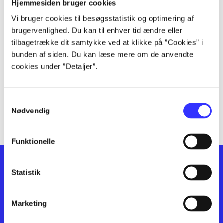
lorem ipsum dolor sit amet ...
Hjemmesiden bruger cookies
lorem ipsum dolor sit amet ...
Vi bruger cookies til besøgsstatistik og optimering af
lorem ipsum dolor sit amet ...
brugervenlighed. Du kan til enhver tid ændre eller
lorem ipsum dolor sit amet ...
tilbagetrække dit samtykke ved at klikke på ”Cookies” i
bunden af siden. Du kan læse mere om de anvendte
lorem ipsum dolor sit amet ...
cookies under ”Detaljer”.
lorem ipsum dolor sit amet ...
lorem ipsum dolor sit amet ...
lorem ipsum dolor sit amet ...
Samtykkevalg
lorem ipsum dolor sit amet ...
Nødvendig
Funktionelle
Statistik
Marketing