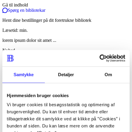
Gå til indhold
Spørg en bibliotekar
Hent dine bestillinger på dit foretrukne bibliotek
Læsetid: min.
lorem ipsum dolor sit amet ...
Nyhed
lorem ipsum dolor sit amet ...
lorem ipsum dolor sit amet ...
Samtykke
Detaljer
Om
lorem ipsum dolor sit amet ...
lorem ipsum dolor sit amet ...
Hjemmesiden bruger cookies
lorem ipsum dolor sit amet ...
Vi bruger cookies til besøgsstatistik og optimering af
lorem ipsum dolor sit amet ...
brugervenlighed. Du kan til enhver tid ændre eller
tilbagetrække dit samtykke ved at klikke på ”Cookies” i
lorem ipsum dolor sit amet ...
bunden af siden. Du kan læse mere om de anvendte
lorem ipsum dolor sit amet ...