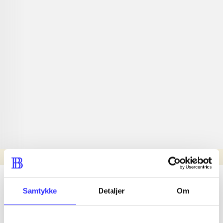
Læsetid: min.
lorem ipsum dolor sit amet ...
Samtykke
Detaljer
Om
Nyhed
lorem ipsum dolor sit amet ...