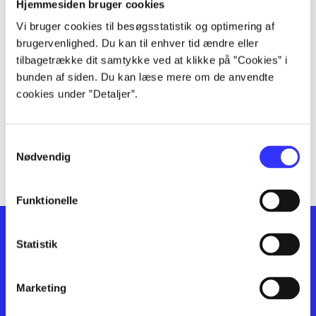
lorem ipsum dolor sit amet ...
Hjemmesiden bruger cookies
lorem ipsum dolor sit amet ...
Vi bruger cookies til besøgsstatistik og optimering af
lorem ipsum dolor sit amet ...
brugervenlighed. Du kan til enhver tid ændre eller
lorem ipsum dolor sit amet ...
tilbagetrække dit samtykke ved at klikke på ”Cookies” i
bunden af siden. Du kan læse mere om de anvendte
lorem ipsum dolor sit amet ...
cookies under ”Detaljer”.
lorem ipsum dolor sit amet ...
lorem ipsum dolor sit amet ...
lorem ipsum dolor sit amet ...
Samtykkevalg
lorem ipsum dolor sit amet ...
Nødvendig
Funktionelle
Statistik
Marketing