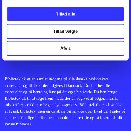
Kontakt os
Afdelinger
Om Bibliotek.dk
Bøger
Tillad alle
Hjælp og vejledning
Artikler
Kontakt os
Film
Privatlivspolitik
Musik
Tillad valgte
Leverandører
Spil
Feedback
English
Noder
Afvis
Tilgængelighedserklæring
Bibliotek.dk er en samlet indgang til alle danske bibliotekers
materialer og til hvad der udgives i Danmark. Du kan bestille
materialer og så hente og låne på dit eget bibliotek. Du kan bruge
Bibliotek.dk til at søge frem, hvad der er udgivet af bøger, musik,
tidsskrifter, artikler, e-bøger, lydbøger osv. Bibliotek.dk er altså ikke
et fysisk bibliotek, men en database og service over hvad der findes på
danske offentlige biblioteker, som du kan bestille og få leveret til dit
lokale bibliotek.